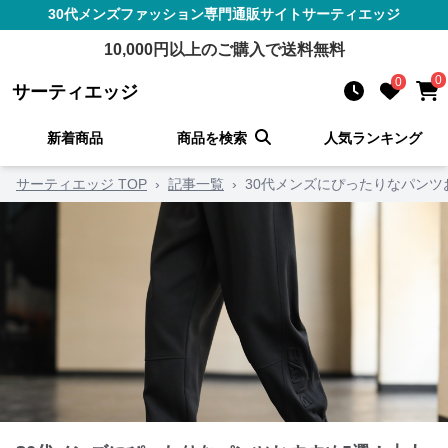
30代メンズファッション
専門通販サイト
サーティエッジ
10,000
円以上のご購入で送料無料
0
0
サーティエッジ
新着商品
商品を検索
人気ランキング
サーティエッジ TOP
›
記事一覧
›
30代メンズにぴったりなパン