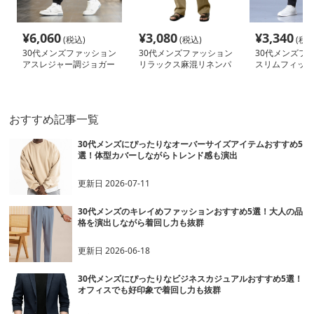
¥
6,060
¥
3,080
¥
3,340
(税込)
(税込)
(税込
30代メンズファッション
30代メンズファッション
30代メンズフ
アスレジャー調ジョガー
リラックス麻混リネンパ
スリムフィット
パンツ
ンツ
ッチパンツ
おすすめ記事一覧
30代メンズにぴったりなオーバーサイズアイテムおすすめ5
選！体型カバーしながらトレンド感も演出
更新日
2026-07-11
30代メンズのキレイめファッションおすすめ5選！大人の品
格を演出しながら着回し力も抜群
更新日
2026-06-18
30代メンズにぴったりなビジネスカジュアルおすすめ5選！
オフィスでも好印象で着回し力も抜群