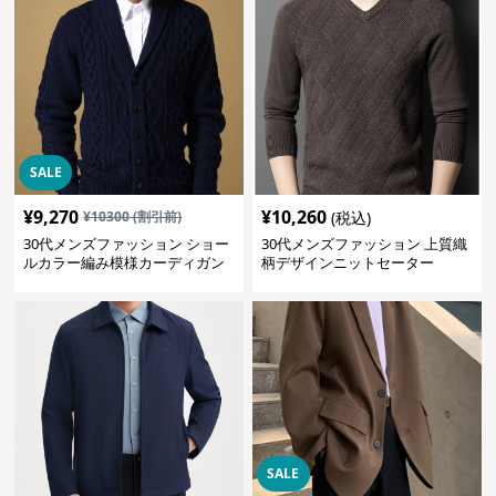
SALE
¥
9,270
¥
10,260
¥
10300
(割引前)
(税込)
30代メンズファッション ショー
30代メンズファッション 上質織
ルカラー編み模様カーディガン
柄デザインニットセーター
SALE