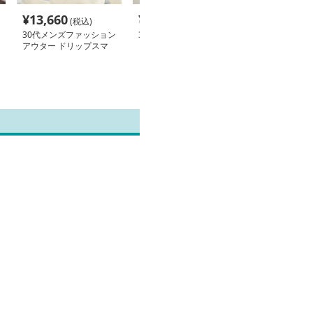
¥
13,660
¥
6,940
¥
7,360
(税込)
(税込)
(税込
30代メンズファッション
30代メンズファッション
30代メンズフ
アウター ドリップスマ
トップス 柔らか素材カ
トップス プリ
イルもこもこパーカー
ジュアルフーディー
インスポーツパ