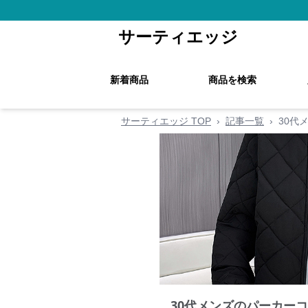
サーティエッジ
新着商品
商品を検索
サーティエッジ TOP
›
記事一覧
›
30代
30代メンズのパーカーコ