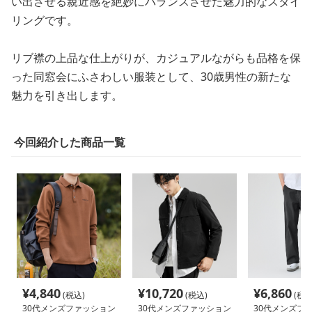
い出させる親近感を絶妙にバランスさせた魅力的なスタイ
リングです。
リブ襟の上品な仕上がりが、カジュアルながらも品格を保
った同窓会にふさわしい服装として、30歳男性の新たな
魅力を引き出します。
今回紹介した商品一覧
¥
4,840
¥
10,720
¥
6,860
(税込)
(税込)
(税込
30代メンズファッション
30代メンズファッション
30代メンズフ