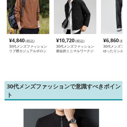
¥
4,840
¥
10,720
¥
6,860
(税込)
(税込)
(税込
30代メンズファッション
30代メンズファッション
30代メンズフ
リブ襟カジュアルポロシ
都会的ミニマルワークジ
ゆったりシルエ
ャツ
ャケット
ワイドパンツ
30代メンズファッションで意識すべきポイン
ト