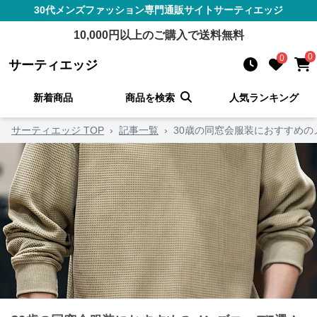
30代メンズファッション
専門通販サイト
サーティエッジ
10,000
円以上のご購入で送料無料
0
0
サーティエッジ
新着商品
商品を検索
人気ランキング
サーティエッジ TOP
›
記事一覧
›
30歳の同窓会服装におすすめ