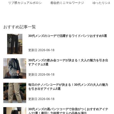
リブ襟カジュアルポロシ
都会的ミニマルワークジ
ゆったりシルエ
ャツ
ャケット
ワイドパンツ
おすすめ記事一覧
30代メンズのコーデで活躍するワイドパンツおすすめ5選
更新日
2026-06-18
30代メンズの飲み会コーデが決まる！大人の魅力を引き出
すアイテム5選
更新日
2026-06-18
毎日のチノパンコーデが決まる！30代メンズの大人の魅力
を引き出すアイテム5選
更新日
2026-06-18
30代メンズの黒パンツコーデで自信がつくおすすめアイテ
ム11選！着回し力抜群で大人の品格を演出