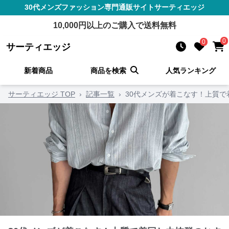
30代メンズファッション
専門通販サイト
サーティエッジ
10,000
円以上のご購入で送料無料
0
0
サーティエッジ
新着商品
商品を検索
人気ランキング
サーティエッジ TOP
›
記事一覧
›
30代メンズが着こなす！上質で