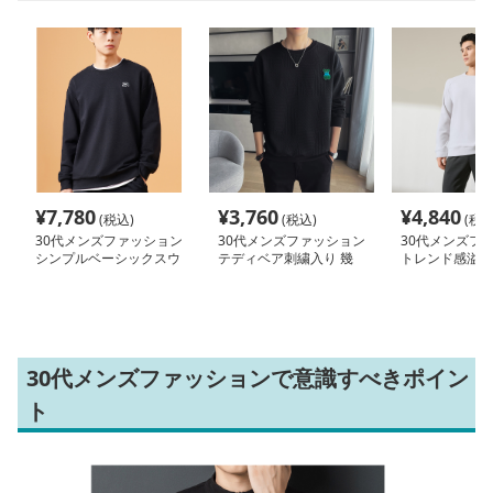
¥
7,780
¥
3,760
¥
4,840
(税込)
(税込)
(税込
30代メンズファッション
30代メンズファッション
30代メンズフ
シンプルベーシックスウ
テディベア刺繍入り 幾
トレンド感溢れ
ェット
何学デザインスウェット
ウェット
30代メンズファッションで意識すべきポイン
ト