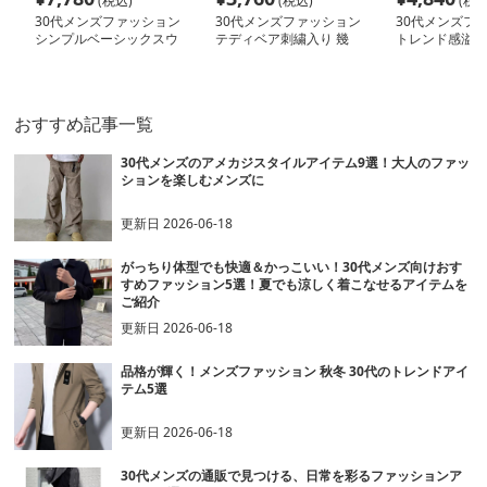
(税込)
(税込)
(税込
30代メンズファッション
30代メンズファッション
30代メンズフ
シンプルベーシックスウ
テディベア刺繍入り 幾
トレンド感溢れ
ェット
何学デザインスウェット
ウェット
おすすめ記事一覧
30代メンズのアメカジスタイルアイテム9選！大人のファッ
ションを楽しむメンズに
更新日
2026-06-18
がっちり体型でも快適＆かっこいい！30代メンズ向けおす
すめファッション5選！夏でも涼しく着こなせるアイテムを
ご紹介
更新日
2026-06-18
品格が輝く！メンズファッション 秋冬 30代のトレンドアイ
テム5選
更新日
2026-06-18
30代メンズの通販で見つける、日常を彩るファッションア