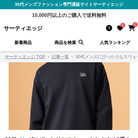
30代メンズファッション
専門通販サイト
サーティエッジ
10,000
円以上のご購入で送料無料
0
0
サーティエッジ
新着商品
商品を検索
人気ランキング
サーティエッジ TOP
›
記事一覧
›
30代メンズにぴったりなスウ