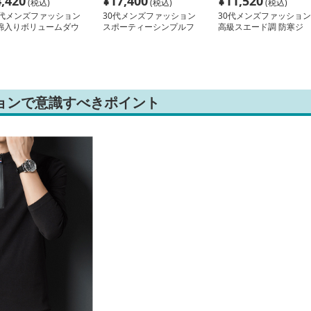
4,420
¥
17,400
¥
11,520
(税込)
(税込)
(税込)
0代メンズファッション
30代メンズファッション
30代メンズファッション
綿入りボリュームダウ
スポーティーシンプルフ
高級スエード調 防寒ジ
ジャケット
ーデッドジャケット
ャケット
ョンで意識すべきポイント