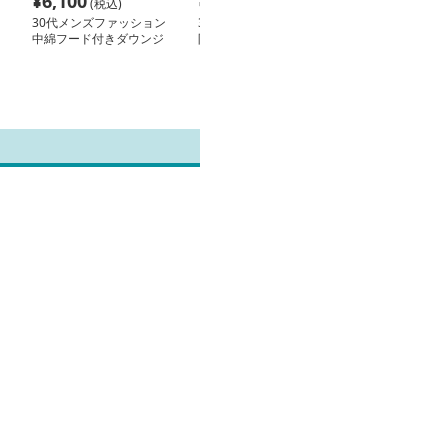
¥
6,100
¥
10,300
¥
4,420
(税込)
(税込)
(税込
30代メンズファッション
30代メンズファッション
30代メンズフ
中綿フード付きダウンジ
防寒着ダウンジャケット
グラデーション
ャケット
中綿入りフード付き
ルオーバーパー