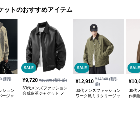
ケット
のおすすめアイテム
SALE
SALE
SALE
0
(割引
¥
14340
(割引
¥
9,720
¥
10800
(割引前)
¥
12,910
¥
10,
前)
30代メンズファッション
ッション
30代メンズファッション
30代
合成皮革ジャケット メ
バージャ
ワーク風ミリタリージャ
作業
ンズ 春秋防寒アウター
ター 春
ケット 秋冬対応 大人カ
ト 男
全2色
ジュアル