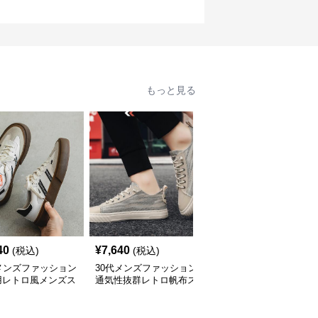
もっと見る
40
¥
7,640
¥
11,600
(税込)
(税込)
(税込)
メンズファッション
30代メンズファッション
30代メンズファッション
用レトロ風メンズス
通気性抜群レトロ帆布ス
艶やか光沢エナメル調紳
カー快適運動靴
ニーカー快適運動靴
士靴 軽量ビジネス革靴