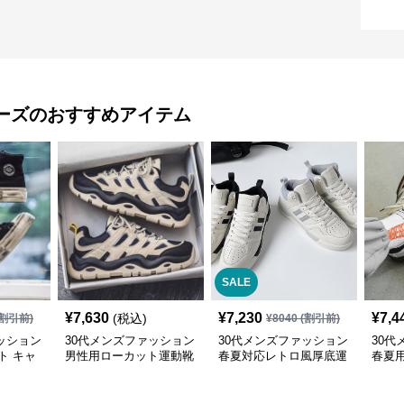
ーズ
のおすすめアイテム
SALE
¥
7,630
¥
7,230
¥
7,4
(税込)
割引前)
¥
8040
(割引前)
ッション
30代メンズファッション
30代メンズファッション
30代
ト キャ
男性用ローカット運動靴
春夏対応レトロ風厚底運
春夏
ー 厚底
デッキシューズ風スニー
動靴メンズ快適お出かけ
ニー
カー
靴