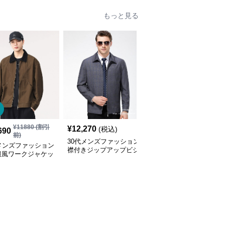
もっと見る
¥
11880
(割引
¥
12,270
¥
4,060
(税込)
(税込)
690
前)
30代メンズファッション
30代メンズファッション
メンズファッション
襟付きジップアップビジ
裏配色フード付きリバー
服風ワークジャケッ
ネスジャケット
シブル仕様ジップアップ
性用 秋冬 ブラウン
ジャケット