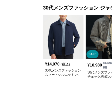
30代メンズファッション
ジャ
SALE
¥
1220
¥
14,070
(税込)
¥
10,980
前)
30代メンズファッション
30代メンズファ
スマートシルエット ハ
チェック柄ボン
リアジャケット
ケット 防寒アウ
秋新作