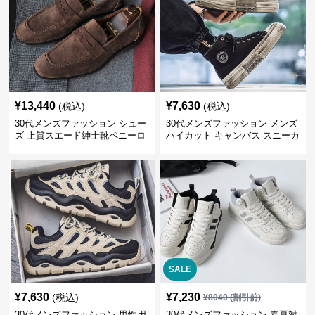
¥
13,440
¥
7,630
(税込)
(税込)
30代メンズファッション シュー
30代メンズファッション メンズ
ズ 上質スエード紳士靴ペニーロ
ハイカット キャンバス スニーカ
ーファー
ー 厚底
SALE
¥
7,630
¥
7,230
(税込)
¥
8040
(割引前)
30代メンズファッション 男性用
30代メンズファッション 春夏対