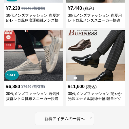
¥
7,230
¥
7,440
(税込)
¥
8040
(割引前)
30代メンズファッション 春夏対
30代メンズファッション 春夏用
応レトロ風厚底運動靴メンズ快
レトロ風メンズスニーカー快適
適お出かけ靴
運動靴
SALE
¥
6,880
¥
11,600
(税込)
¥
7640
(割引前)
30代メンズファッション 通気性
30代メンズファッション 艶やか
抜群レトロ帆布スニーカー快適
光沢エナメル調紳士靴 軽量ビジ
運動靴
ネス革靴
›
新着アイテムの一覧へ