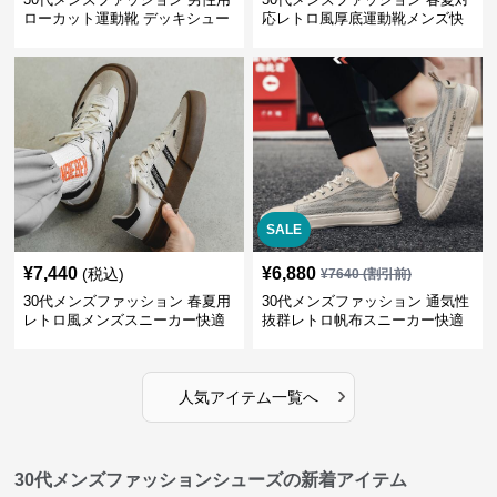
ローカット運動靴 デッキシュー
応レトロ風厚底運動靴メンズ快
ズ風スニーカー
適お出かけ靴
SALE
¥
7,440
¥
6,880
(税込)
¥
7640
(割引前)
30代メンズファッション 春夏用
30代メンズファッション 通気性
レトロ風メンズスニーカー快適
抜群レトロ帆布スニーカー快適
運動靴
運動靴
›
人気アイテム一覧へ
30代メンズファッションシューズの新着アイテム