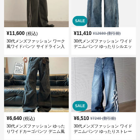
SALE
¥
11,600
¥
11,410
(税込)
¥
12680
(割引前)
30代メンズファッション ワーク
30代メンズファッション ワイド
風ワイドパンツ サイドライン入
デニムパンツ ゆったりシルエッ
り秋冬新作
ト
SALE
¥
6,640
¥
6,510
(税込)
¥
7240
(割引前)
30代メンズファッション ゆった
30代メンズファッション ワイド
りワイドカーゴパンツ デニム風
デニムパンツ ゆったりストレー
ト