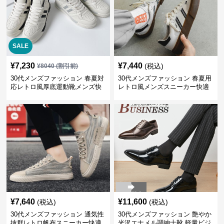
SALE
¥
7,230
¥
7,440
(税込)
¥
8040
(割引前)
30代メンズファッション 春夏対
30代メンズファッション 春夏用
応レトロ風厚底運動靴メンズ快
レトロ風メンズスニーカー快適
適お出かけ靴
運動靴
¥
7,640
¥
11,600
(税込)
(税込)
30代メンズファッション 通気性
30代メンズファッション 艶やか
抜群レトロ帆布スニーカー快適
光沢エナメル調紳士靴 軽量ビジ