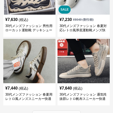
SALE
¥
7,630
¥
7,230
(税込)
¥
8040
(割引前)
30代メンズファッション 男性用
30代メンズファッション 春夏対
ローカット運動靴 デッキシュー
応レトロ風厚底運動靴メンズ快
ズ風スニーカー
適お出かけ靴
¥
7,440
¥
7,640
(税込)
(税込)
30代メンズファッション 春夏用
30代メンズファッション 通気性
レトロ風メンズスニーカー快適
抜群レトロ帆布スニーカー快適
運動靴
運動靴