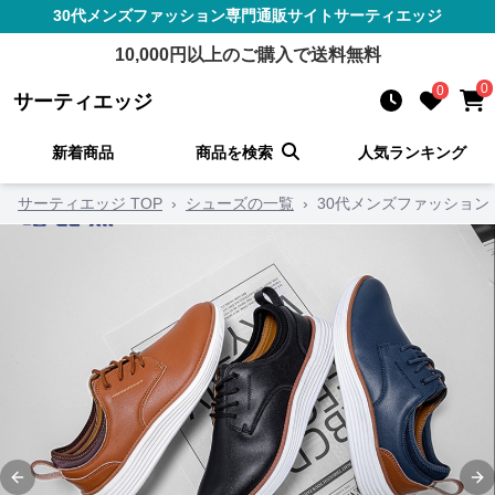
30代メンズファッション
専門通販サイト
サーティエッジ
10,000
円以上のご購入で送料無料
0
0
サーティエッジ
新着商品
商品を検索
人気ランキング
サーティエッジ TOP
›
シューズの一覧
›
30代メンズファッション
Previous slide
Ne