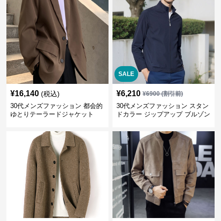
SALE
¥
16,140
¥
6,210
(税込)
¥
6900
(割引前)
30代メンズファッション 都会的
30代メンズファッション スタン
ゆとりテーラードジャケット
ドカラー ジップアップ ブルゾン