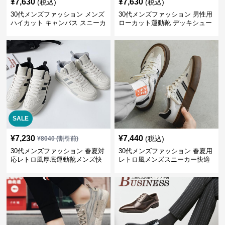
¥
7,630
¥
7,630
(税込)
(税込)
30代メンズファッション メンズ
30代メンズファッション 男性用
ハイカット キャンバス スニーカ
ローカット運動靴 デッキシュー
ー 厚底
ズ風スニーカー
SALE
¥
7,230
¥
7,440
(税込)
¥
8040
(割引前)
30代メンズファッション 春夏対
30代メンズファッション 春夏用
応レトロ風厚底運動靴メンズ快
レトロ風メンズスニーカー快適
適お出かけ靴
運動靴