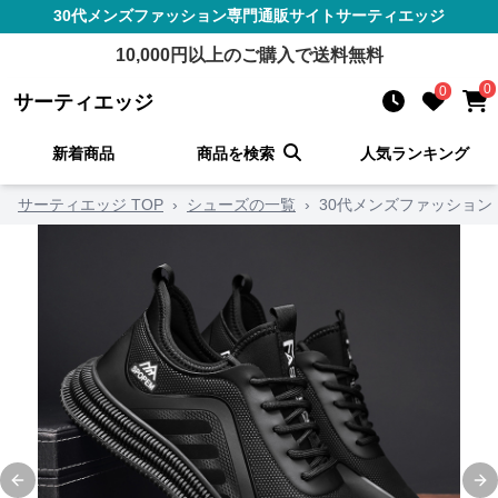
30代メンズファッション
専門通販サイト
サーティエッジ
10,000
円以上のご購入で送料無料
0
0
サーティエッジ
新着商品
商品を検索
人気ランキング
サーティエッジ TOP
›
シューズの一覧
›
30代メンズファッション
Previous slide
Ne