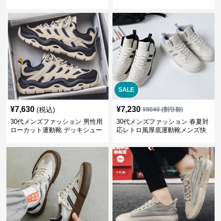
ーファー
ー 厚底
SALE
¥
7,630
¥
7,230
(税込)
¥
8040
(割引前)
30代メンズファッション 男性用
30代メンズファッション 春夏対
ローカット運動靴 デッキシュー
応レトロ風厚底運動靴メンズ快
ズ風スニーカー
適お出かけ靴