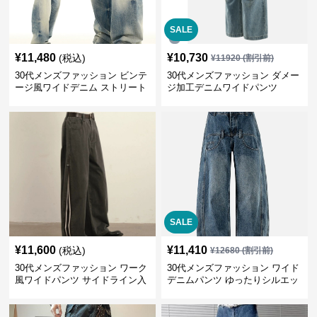
SALE
¥
11,480
¥
10,730
(税込)
¥
11920
(割引前)
30代メンズファッション ビンテ
30代メンズファッション ダメー
ージ風ワイドデニム ストリート
ジ加工デニムワイドパンツ
系秋冬新作
SALE
¥
11,600
¥
11,410
(税込)
¥
12680
(割引前)
30代メンズファッション ワーク
30代メンズファッション ワイド
風ワイドパンツ サイドライン入
デニムパンツ ゆったりシルエッ
り秋冬新作
ト