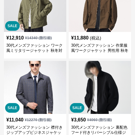
SALE
¥
12,910
¥
11,880
(税込)
¥
14340
(割引前)
30代メンズファッション ワーク
30代メンズファッション 作業服
風ミリタリージャケット 秋冬対
風ワークジャケット 男性用 秋冬
応 大人カジュアル
ブラウン
SALE
SALE
¥
11,040
¥
3,650
¥
12270
(割引前)
¥
4060
(割引前)
30代メンズファッション 襟付き
30代メンズファッション 裏配色
ジップアップビジネスジャケッ
フード付きリバーシブル仕様ジ