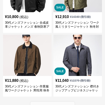
SALE
¥
10,800
¥
12,910
(税込)
¥
14340
(割引前)
30代メンズファッション 合成皮
30代メンズファッション ワーク
革ジャケット メンズ 春秋防寒ア
風ミリタリージャケット 秋冬対
ウター 全2色
応 大人カジュアル
SALE
¥
11,880
¥
11,040
(税込)
¥
12270
(割引前)
30代メンズファッション 作業服
30代メンズファッション 襟付き
風ワークジャケット 男性用 秋冬
ジップアップビジネスジャケッ
ブラウン
ト