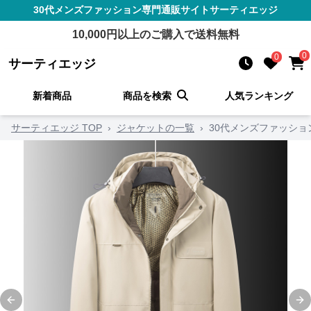
30代メンズファッション
専門通販サイト
サーティエッジ
10,000
円以上のご購入で送料無料
0
0
サーティエッジ
新着商品
商品を検索
人気ランキング
サーティエッジ TOP
›
ジャケットの一覧
›
30代メンズファッショ
Previous slide
Ne