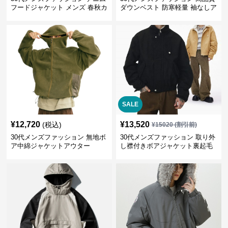
フードジャケット メンズ 春秋カ
ダウンベスト 防寒軽量 袖なしア
ジュアルアウター
ウター 全5色展開
SALE
¥
12,720
¥
13,520
(税込)
¥
15020
(割引前)
30代メンズファッション 無地ボ
30代メンズファッション 取り外
ア中綿ジャケットアウター
し襟付きボアジャケット裏起毛
冬物アウター全3色