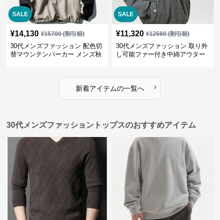
SALE
SALE
¥
14,130
¥
11,320
¥
15700
(割引前)
¥
12580
(割引前)
30代メンズファッション 配色切
30代メンズファッション 取り外
替マウンテンパーカー メンズ秋
し可能ファー付き中綿アウター
冬アウター
ジャケット撥水加工防寒
›
新着アイテムの一覧へ
30代メンズファッショントップスのおすすめアイテム