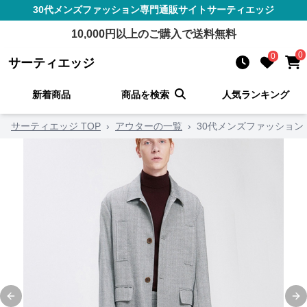
30代メンズファッション
専門通販サイト
サーティエッジ
10,000
円以上のご購入で送料無料
0
0
サーティエッジ
新着商品
商品を検索
人気ランキング
サーティエッジ TOP
›
アウターの一覧
›
30代メンズファッション
Previous slide
Ne