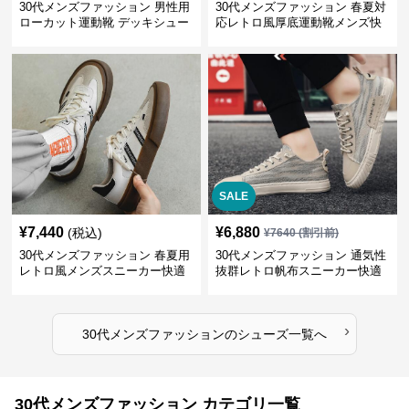
30代メンズファッション 男性用
30代メンズファッション 春夏対
ローカット運動靴 デッキシュー
応レトロ風厚底運動靴メンズ快
ズ風スニーカー
適お出かけ靴
SALE
¥
7,440
¥
6,880
(税込)
¥
7640
(割引前)
30代メンズファッション 春夏用
30代メンズファッション 通気性
レトロ風メンズスニーカー快適
抜群レトロ帆布スニーカー快適
運動靴
運動靴
›
30代メンズファッション
の
シューズ
一覧へ
30代メンズファッション カテゴリ一覧