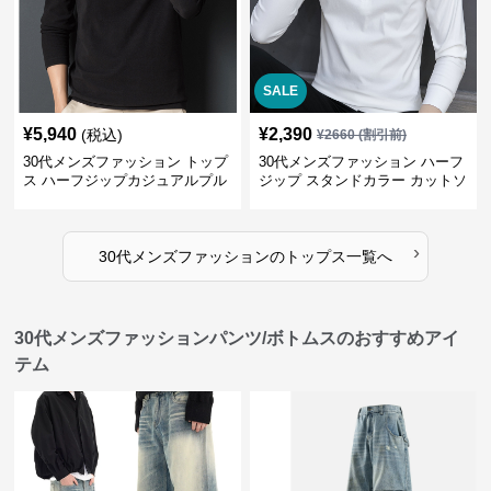
SALE
¥
5,940
¥
2,390
(税込)
¥
2660
(割引前)
30代メンズファッション トップ
30代メンズファッション ハーフ
ス ハーフジップカジュアルプル
ジップ スタンドカラー カットソ
オーバー
ー
›
30代メンズファッション
の
トップス
一覧へ
30代メンズファッションパンツ/ボトムスのおすすめアイ
テム