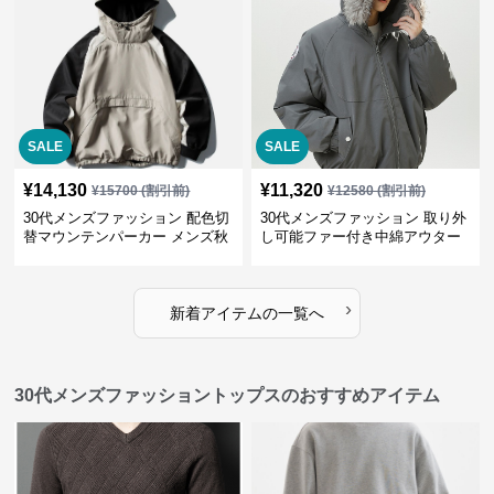
SALE
SALE
¥
14,130
¥
11,320
¥
15700
(割引前)
¥
12580
(割引前)
30代メンズファッション 配色切
30代メンズファッション 取り外
替マウンテンパーカー メンズ秋
し可能ファー付き中綿アウター
冬アウター
ジャケット撥水加工防寒
›
新着アイテムの一覧へ
30代メンズファッショントップスのおすすめアイテム