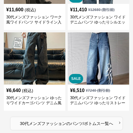
¥
11,600
¥
11,410
(税込)
¥
12680
(割引前)
30代メンズファッション ワーク
30代メンズファッション ワイド
風ワイドパンツ サイドライン入
デニムパンツ ゆったりシルエッ
り秋冬新作
ト
SALE
¥
6,640
¥
6,510
(税込)
¥
7240
(割引前)
30代メンズファッション ゆった
30代メンズファッション ワイド
りワイドカーゴパンツ デニム風
デニムパンツ ゆったりストレー
ト
›
30代メンズファッション
の
パンツ/ボトムス
一覧へ