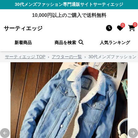
30代メンズファッション
専門通販サイト
サーティエッジ
10,000
円以上のご購入で送料無料
0
0
サーティエッジ
新着商品
商品を検索
人気ランキング
サーティエッジ TOP
›
アウターの一覧
›
30代メンズファッション
Previous slide
Ne