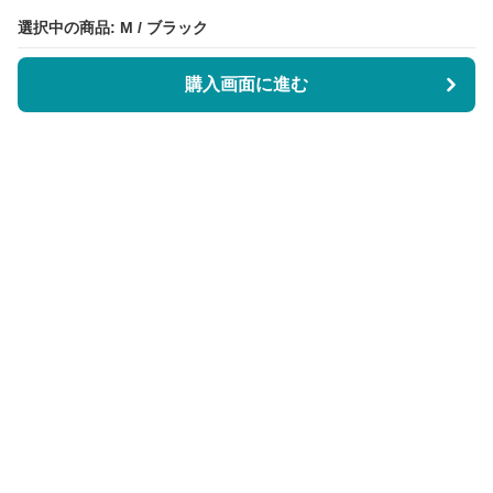
選択中の商品: M / ブラック
選択中の商品: M / ブラック
購入画面に進む
購入画面に進む
サーティエッジ
について
会社概要
利用規約