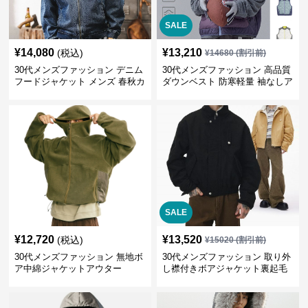
SALE
¥
14,080
¥
13,210
(税込)
¥
14680
(割引前)
30代メンズファッション デニム
30代メンズファッション 高品質
フードジャケット メンズ 春秋カ
ダウンベスト 防寒軽量 袖なしア
ジュアルアウター
ウター 全5色展開
SALE
¥
12,720
¥
13,520
(税込)
¥
15020
(割引前)
30代メンズファッション 無地ボ
30代メンズファッション 取り外
ア中綿ジャケットアウター
し襟付きボアジャケット裏起毛
冬物アウター全3色