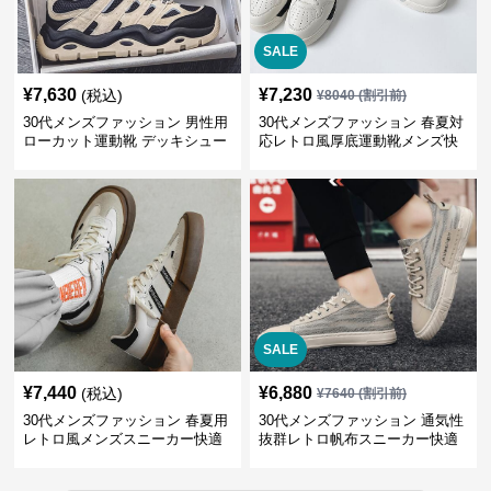
SALE
¥
7,630
¥
7,230
(税込)
¥
8040
(割引前)
30代メンズファッション 男性用
30代メンズファッション 春夏対
ローカット運動靴 デッキシュー
応レトロ風厚底運動靴メンズ快
ズ風スニーカー
適お出かけ靴
SALE
¥
7,440
¥
6,880
(税込)
¥
7640
(割引前)
30代メンズファッション 春夏用
30代メンズファッション 通気性
レトロ風メンズスニーカー快適
抜群レトロ帆布スニーカー快適
運動靴
運動靴