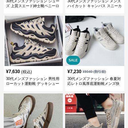
30代メンズファッション シュー
30代メンズファッション メンズ
ズ 上質スエード紳士靴ペニーロ
ハイカット キャンバス スニーカ
ーファー
ー 厚底
SALE
¥
7,630
¥
7,230
(税込)
¥
8040
(割引前)
30代メンズファッション 男性用
30代メンズファッション 春夏対
ローカット運動靴 デッキシュー
応レトロ風厚底運動靴メンズ快
ズ風スニーカー
適お出かけ靴