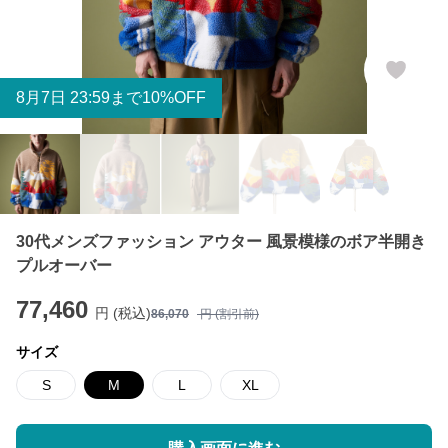
8
月
7
日 23:59まで10%OFF
30代メンズファッション アウター 風景模様のボア半開き
プルオーバー
77,460
円 (税込)
86,070
円 (割引前)
サイズ
S
M
L
XL