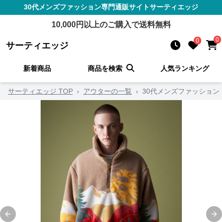
30代メンズファッション
専門通販サイト
サーティエッジ
10,000
円以上のご購入で送料無料
0
0
サーティエッジ
新着商品
商品を検索
人気ランキング
サーティエッジ TOP
›
アウターの一覧
›
30代メンズファッション
Previous slide
Ne