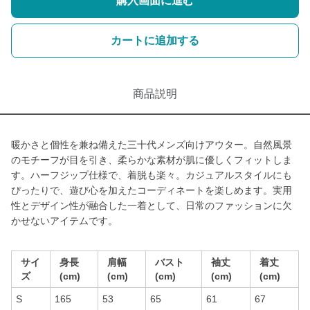
購入画面に進む
カートに追加する
商品説明
暖かさと個性を兼ね備えた三十代メンズ向けアウター。自然風景
のモチーフが目を引き、柔らかな素材が肌に優しくフィットしま
す。ハーフジップ仕様で、着脱も楽々。カジュアルスタイルにも
ぴったりで、遊び心を加えたコーディネートを楽しめます。実用
性とデザイン性が融合した一着として、日常のファッションに欠
かせないアイテムです。
サイ
身長
肩幅
バスト
袖丈
着丈
ズ
(cm)
(cm)
(cm)
(cm)
(cm)
S
165
53
65
61
67