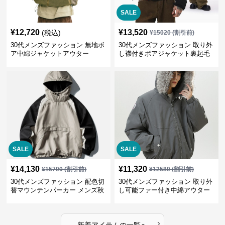
SALE
¥
12,720
¥
13,520
(税込)
¥
15020
(割引前)
30代メンズファッション 無地ボ
30代メンズファッション 取り外
ア中綿ジャケットアウター
し襟付きボアジャケット裏起毛
冬物アウター全3色
SALE
SALE
¥
14,130
¥
11,320
¥
15700
(割引前)
¥
12580
(割引前)
30代メンズファッション 配色切
30代メンズファッション 取り外
替マウンテンパーカー メンズ秋
し可能ファー付き中綿アウター
冬アウター
ジャケット撥水加工防寒
›
新着アイテムの一覧へ