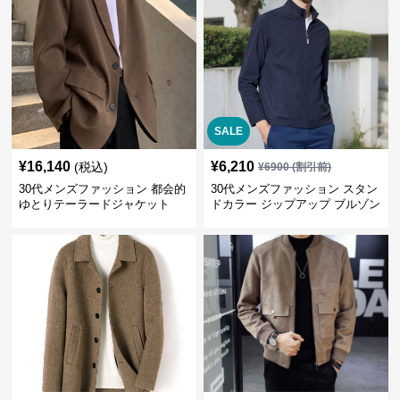
SALE
¥
16,140
¥
6,210
(税込)
¥
6900
(割引前)
30代メンズファッション 都会的
30代メンズファッション スタン
ゆとりテーラードジャケット
ドカラー ジップアップ ブルゾン