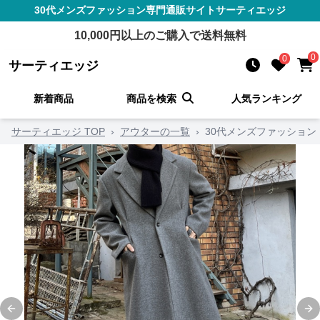
30代メンズファッション
専門通販サイト
サーティエッジ
10,000
円以上のご購入で送料無料
0
0
サーティエッジ
新着商品
商品を検索
人気ランキング
サーティエッジ TOP
›
アウターの一覧
›
30代メンズファッション
Previous slide
Ne