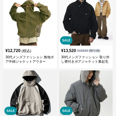
SALE
¥
12,720
¥
13,520
(税込)
¥
15020
(割引前)
30代メンズファッション 無地ボ
30代メンズファッション 取り外
ア中綿ジャケットアウター
し襟付きボアジャケット裏起毛
冬物アウター全3色
SALE
SALE