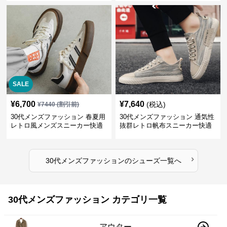
SALE
¥
6,700
¥
7,640
(税込)
¥
7440
(割引前)
30代メンズファッション 春夏用
30代メンズファッション 通気性
レトロ風メンズスニーカー快適
抜群レトロ帆布スニーカー快適
運動靴
運動靴
›
30代メンズファッション
の
シューズ
一覧へ
30代メンズファッション カテゴリ一覧
アウター