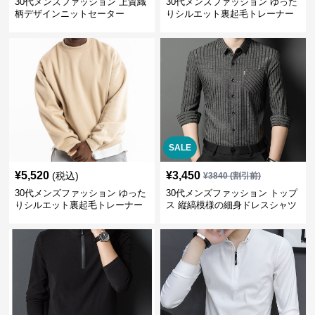
30代メンズファッション 上質織
30代メンズファッション ゆった
柄デザインニットセーター
りシルエット裏起毛トレーナー
SALE
¥
5,520
¥
3,450
(税込)
¥
3840
(割引前)
30代メンズファッション ゆった
30代メンズファッション トップ
りシルエット裏起毛トレーナー
ス 縦縞模様の細身ドレスシャツ