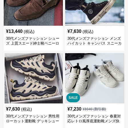
¥
13,440
¥
7,630
(税込)
(税込)
30代メンズファッション シュー
30代メンズファッション メンズ
ズ 上質スエード紳士靴ペニーロ
ハイカット キャンバス スニーカ
ーファー
ー 厚底
SALE
¥
7,630
¥
7,230
(税込)
¥
8040
(割引前)
30代メンズファッション 男性用
30代メンズファッション 春夏対
ローカット運動靴 デッキシュー
応レトロ風厚底運動靴メンズ快
ズ風スニーカー
適お出かけ靴