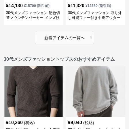
¥
14,130
¥
11,320
¥
15700
(割引前)
¥
12580
(割引前)
30代メンズファッション 配色切
30代メンズファッション 取り外
替マウンテンパーカー メンズ秋
し可能ファー付き中綿アウター
冬アウター
ジャケット撥水加工防寒
›
新着アイテムの一覧へ
30代メンズファッショントップスのおすすめアイテム
¥
10,260
¥
9,040
(税込)
(税込)