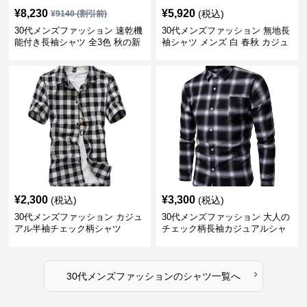
¥
8,230
¥
5,920
(税込)
¥
9140
(割引前)
30代メンズファッション 速乾機
30代メンズファッション 無地長
能付き長袖シャツ 全3色 秋の新
袖シャツ メンズ 白 春秋 カジュ
作
アル 2025新作
¥
2,300
¥
3,300
(税込)
(税込)
30代メンズファッション カジュ
30代メンズファッション 大人の
アル半袖チェック柄シャツ
チェック柄長袖カジュアルシャ
ツ
›
30代メンズファッション
の
シャツ
一覧へ