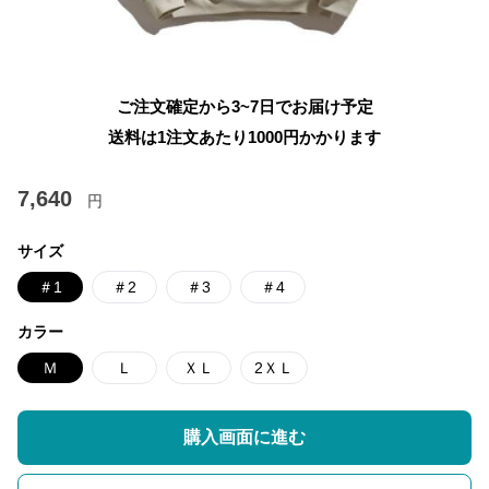
ご注文確定から3~7日でお届け予定
送料は1注文あたり
1000
円かかります
7,640
円
サイズ
＃1
＃2
＃3
＃4
カラー
Ｍ
Ｌ
ＸＬ
2ＸＬ
購入画面に進む