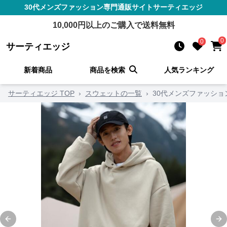
30代メンズファッション
専門通販サイト
サーティエッジ
10,000
円以上のご購入で送料無料
0
0
サーティエッジ
新着商品
商品を検索
人気ランキング
サーティエッジ TOP
›
スウェットの一覧
›
30代メンズファッシ
Previous slide
Ne