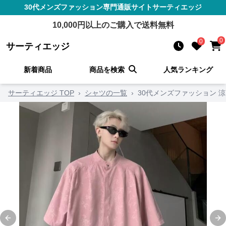
30代メンズファッション
専門通販サイト
サーティエッジ
10,000
円以上のご購入で送料無料
0
0
サーティエッジ
新着商品
商品を検索
人気ランキング
サーティエッジ TOP
›
シャツの一覧
›
30代メンズファッション 
Previous slide
Ne