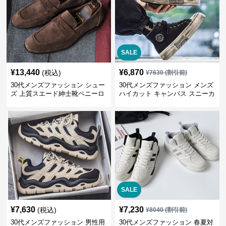
SALE
¥
13,440
¥
6,870
(税込)
¥
7630
(割引前)
30代メンズファッション シュー
30代メンズファッション メンズ
ズ 上質スエード紳士靴ペニーロ
ハイカット キャンバス スニーカ
ーファー
ー 厚底
SALE
¥
7,630
¥
7,230
(税込)
¥
8040
(割引前)
30代メンズファッション 男性用
30代メンズファッション 春夏対