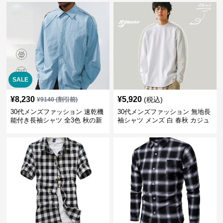
SALE
¥
8,230
¥
5,920
(税込)
¥
9140
(割引前)
30代メンズファッション 速乾機
30代メンズファッション 無地長
能付き長袖シャツ 全3色 秋の新
袖シャツ メンズ 白 春秋 カジュ
作
アル 2025新作