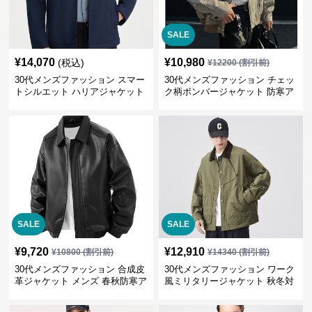
SALE
¥
14,070
¥
10,980
(税込)
¥
12200
(割引前)
30代メンズファッション スマー
30代メンズファッション チェッ
トシルエット ハリアジャケット
ク柄ボンバージャケット 防寒ア
ウター 春秋新作
SALE
SALE
¥
9,720
¥
12,910
¥
10800
(割引前)
¥
14340
(割引前)
30代メンズファッション 合成皮
30代メンズファッション ワーク
革ジャケット メンズ 春秋防寒ア
風ミリタリージャケット 秋冬対
ウター 全2色
応 大人カジュアル