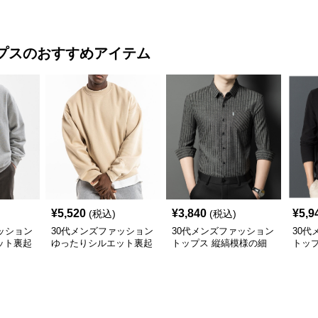
ュアルコート
ムジャンパー
ン
プス
のおすすめアイテム
¥
5,520
¥
3,840
¥
5,9
(税込)
(税込)
ッション
30代メンズファッション
30代メンズファッション
30代
ット裏起
ゆったりシルエット裏起
トップス 縦縞模様の細
トッ
毛トレーナー
身ドレスシャツ
カジ