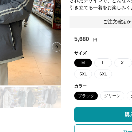
されたデザインで、どんなス
引き立てる一着をお楽しみく
ご注文確定か
5,680
円
Next slide
サイズ
M
L
XL
5XL
6XL
カラー
ブラック
グリーン
購
カー