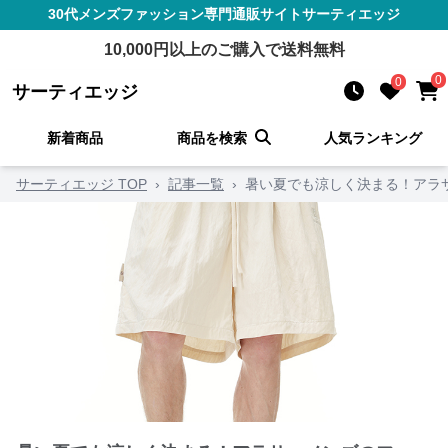
30代メンズファッション
専門通販サイト
サーティエッジ
10,000
円以上のご購入で送料無料
0
0
サーティエッジ
新着商品
商品を検索
人気ランキング
サーティエッジ TOP
›
記事一覧
›
暑い夏でも涼しく決まる！アラ