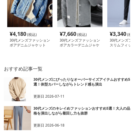
¥
4,180
¥
7,660
¥
3,340
(税込)
(税込)
(税込
30代メンズファッション
30代メンズファッション
30代メンズフ
ボアデニムジャケット
ボアカラーデニムジャケ
スリムフィット
ット
ッチパンツ
おすすめ記事一覧
30代メンズにぴったりなオーバーサイズアイテムおすすめ5
選！体型カバーしながらトレンド感も演出
更新日
2026-07-11
30代メンズのキレイめファッションおすすめ5選！大人の品
格を演出しながら着回し力も抜群
更新日
2026-06-18