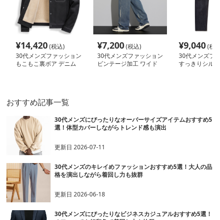
¥
14,420
¥
7,200
¥
9,040
(税込)
(税込)
(税込
30代メンズファッション
30代メンズファッション
30代メンズフ
もこもこ裏ボア デニム
ビンテージ加工 ワイド
すっきりシルエ
ジャケット
デニムパンツ
ム
おすすめ記事一覧
30代メンズにぴったりなオーバーサイズアイテムおすすめ5
選！体型カバーしながらトレンド感も演出
更新日
2026-07-11
30代メンズのキレイめファッションおすすめ5選！大人の品
格を演出しながら着回し力も抜群
更新日
2026-06-18
30代メンズにぴったりなビジネスカジュアルおすすめ5選！