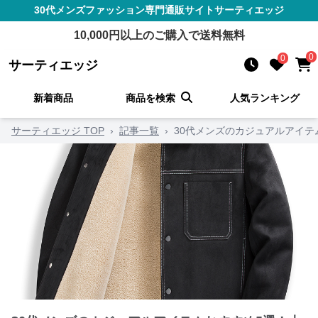
30代メンズファッション
専門通販サイト
サーティエッジ
10,000
円以上のご購入で送料無料
0
0
サーティエッジ
新着商品
商品を検索
人気ランキング
サーティエッジ TOP
›
記事一覧
›
30代メンズのカジュアルアイ