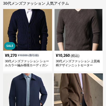
30代メンズファッション 人気アイテム
SALE
¥
9,270
¥
10,260
¥
10300
(割引前)
(税込)
30代メンズファッション ショー
30代メンズファッション 上質織
ルカラー編み模様カーディガン
柄デザインニットセーター