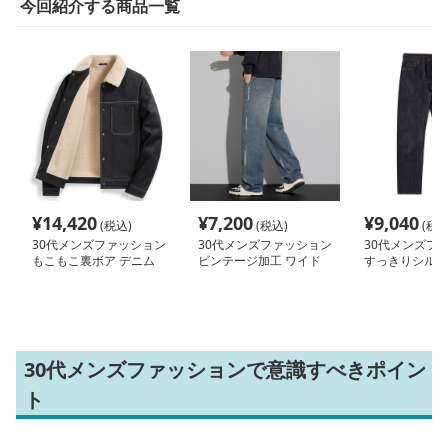
今回紹介する商品一覧
¥
14,420
¥
7,200
¥
9,040
(税込)
(税込)
(税込
30代メンズファッション
30代メンズファッション
30代メンズフ
もこもこ裏ボア デニム
ビンテージ加工 ワイド
すっきりシルエ
ジャケット
デニムパンツ
ム
30代メンズファッションで意識すべきポイン
ト