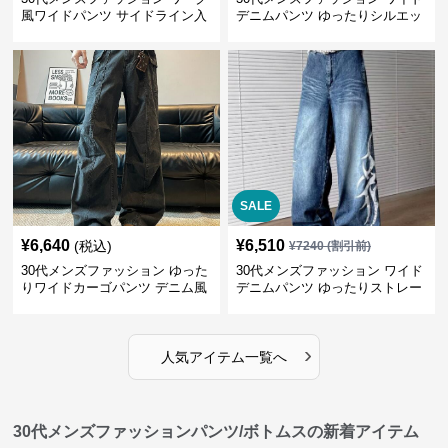
風ワイドパンツ サイドライン入
デニムパンツ ゆったりシルエッ
り秋冬新作
ト
SALE
¥
6,640
¥
6,510
(税込)
¥
7240
(割引前)
30代メンズファッション ゆった
30代メンズファッション ワイド
りワイドカーゴパンツ デニム風
デニムパンツ ゆったりストレー
ト
›
人気アイテム一覧へ
30代メンズファッションパンツ/ボトムスの新着アイテム