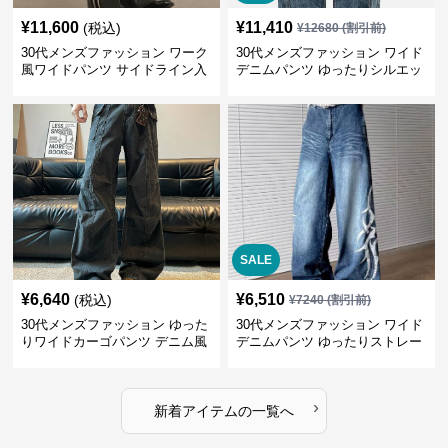
¥
11,600
¥
11,410
(税込)
¥
12680
(割引前)
30代メンズファッション ワーク
30代メンズファッション ワイド
風ワイドパンツ サイドライン入
デニムパンツ ゆったりシルエッ
り秋冬新作
ト
SALE
¥
6,640
¥
6,510
(税込)
¥
7240
(割引前)
30代メンズファッション ゆった
30代メンズファッション ワイド
りワイドカーゴパンツ デニム風
デニムパンツ ゆったりストレー
ト
›
新着アイテムの一覧へ