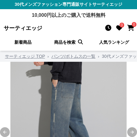
30代メンズファッション
専門通販サイト
サーティエッジ
10,000
円以上のご購入で送料無料
0
0
サーティエッジ
新着商品
商品を検索
人気ランキング
サーティエッジ TOP
›
パンツ/ボトムスの一覧
›
30代メンズファ
Previous slide
Ne