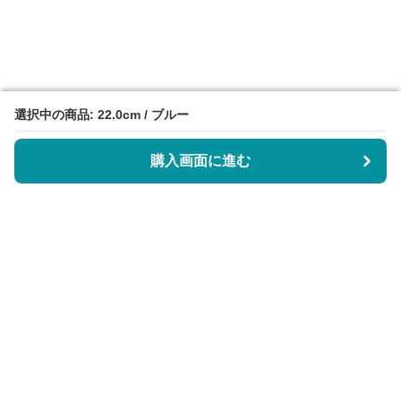
選択中の商品: 22.0cm / ブルー
選択中の商品: 22.0cm / ブルー
購入画面に進む
購入画面に進む
サーティエッジ
について