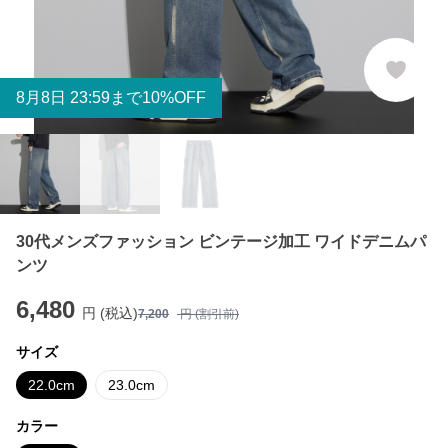
8
月
8
日 23:59まで10%OFF
30代メンズファッション ビンテージ加工 ワイドデニムパ
ンツ
6,480
円 (税込)
7,200
円 (割引前)
サイズ
22.0cm
23.0cm
カラー