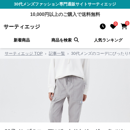
30代メンズファッション
専門通販サイト
サーティエッジ
10,000
円以上のご購入で送料無料
0
0
サーティエッジ
新着商品
商品を検索
人気ランキング
サーティエッジ TOP
›
記事一覧
›
30代メンズのコーデにぴった