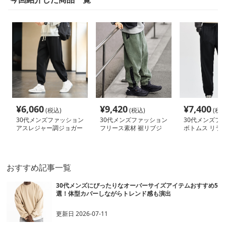
¥
6,060
¥
9,420
¥
7,400
(税込)
(税込)
(税込
30代メンズファッション
30代メンズファッション
30代メンズフ
アスレジャー調ジョガー
フリース素材 裾リブジ
ボトムス リラ
パンツ
ョガーパンツ
ョガーパンツ
おすすめ記事一覧
30代メンズにぴったりなオーバーサイズアイテムおすすめ5
選！体型カバーしながらトレンド感も演出
更新日
2026-07-11