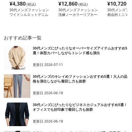
¥
4,380
¥
12,860
¥
10,720
(税込)
(税込)
(税
30代メンズファッション
30代メンズファッション
30代メンズフ
ワイドシルエットデニム
洗練ノーカラーリブカー
都会的ミニマル
パンツ
ディガン
ャケット
おすすめ記事一覧
30代メンズにぴったりなオーバーサイズアイテムおすすめ5
選！体型カバーしながらトレンド感も演出
更新日
2026-07-11
30代メンズのキレイめファッションおすすめ5選！大人の品
格を演出しながら着回し力も抜群
更新日
2026-06-18
30代メンズにぴったりなビジネスカジュアルおすすめ5選！
オフィスでも好印象で着回し力も抜群
更新日
2026-06-18