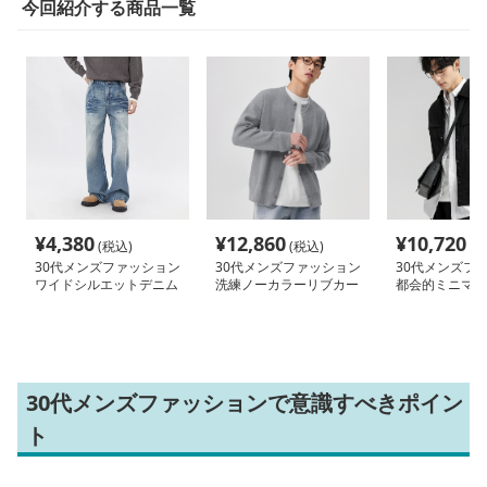
今回紹介する商品一覧
¥
4,380
¥
12,860
¥
10,720
(税込)
(税込)
(税
30代メンズファッション
30代メンズファッション
30代メンズフ
ワイドシルエットデニム
洗練ノーカラーリブカー
都会的ミニマル
パンツ
ディガン
ャケット
30代メンズファッションで意識すべきポイン
ト