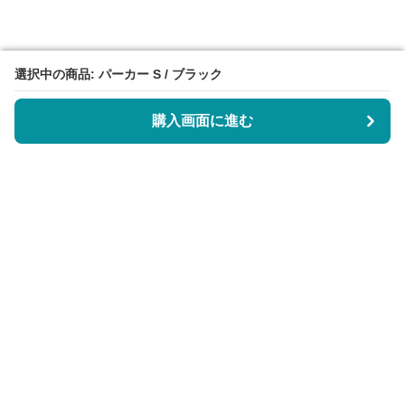
選択中の商品: パーカー S / ブラック
選択中の商品: パーカー S / ブラック
購入画面に進む
購入画面に進む
サーティエッジ
について