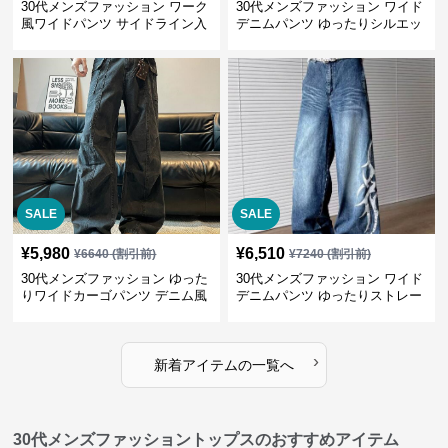
30代メンズファッション ワーク
30代メンズファッション ワイド
風ワイドパンツ サイドライン入
デニムパンツ ゆったりシルエッ
り秋冬新作
ト
SALE
SALE
¥
5,980
¥
6,510
¥
6640
(割引前)
¥
7240
(割引前)
30代メンズファッション ゆった
30代メンズファッション ワイド
りワイドカーゴパンツ デニム風
デニムパンツ ゆったりストレー
ト
›
新着アイテムの一覧へ
30代メンズファッショントップスのおすすめアイテム