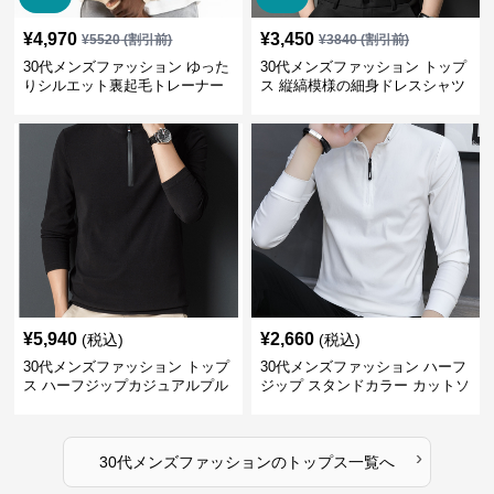
¥
4,970
¥
3,450
¥
5520
(割引前)
¥
3840
(割引前)
30代メンズファッション ゆった
30代メンズファッション トップ
りシルエット裏起毛トレーナー
ス 縦縞模様の細身ドレスシャツ
¥
5,940
¥
2,660
(税込)
(税込)
30代メンズファッション トップ
30代メンズファッション ハーフ
ス ハーフジップカジュアルプル
ジップ スタンドカラー カットソ
オーバー
ー
›
30代メンズファッション
の
トップス
一覧へ