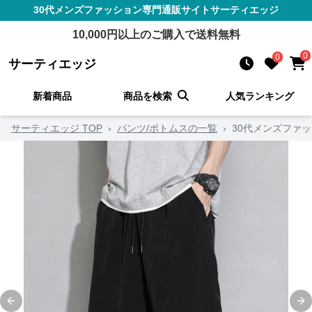
30代メンズファッション
専門通販サイト
サーティエッジ
10,000
円以上のご購入で送料無料
0
0
サーティエッジ
新着商品
商品を検索
人気ランキング
サーティエッジ TOP
›
パンツ/ボトムスの一覧
›
30代メンズファ
Previous slide
Ne