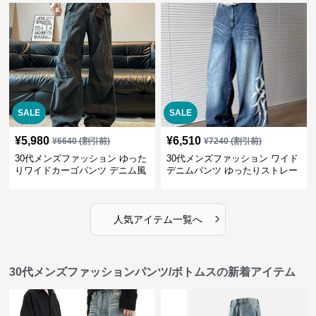
SALE
SALE
¥
5,980
¥
6,510
¥
6640
(割引前)
¥
7240
(割引前)
30代メンズファッション ゆった
30代メンズファッション ワイド
りワイドカーゴパンツ デニム風
デニムパンツ ゆったりストレー
ト
›
人気アイテム一覧へ
30代メンズファッションパンツ/ボトムスの新着アイテム