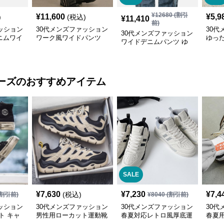
¥
12680
(割引
¥
11,600
¥
5,9
)
(税込)
¥
11,410
前)
ッション
30代メンズファッション
30代
30代メンズファッション
ニムワイ
ワーク風ワイドパンツ
ゆっ
ワイドデニムパンツ ゆ
サイドライン入り秋冬新
ンツ 
ったりシルエット
作
ーズ
のおすすめアイテム
SALE
¥
7,630
¥
7,230
¥
7,4
(税込)
割引前)
¥
8040
(割引前)
ッション
30代メンズファッション
30代メンズファッション
30代
ト キャ
男性用ローカット運動靴
春夏対応レトロ風厚底運
春夏
ー 厚底
デッキシューズ風スニー
動靴メンズ快適お出かけ
ニー