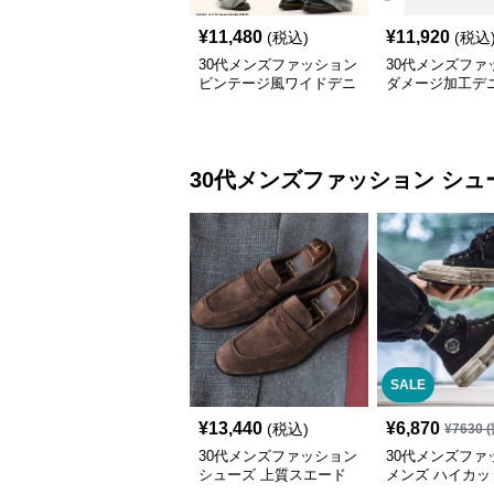
¥
11,480
¥
11,920
(税込)
(税込
30代メンズファッション
30代メンズファ
ビンテージ風ワイドデニ
ダメージ加工デ
ム ストリート系秋冬新
ドパンツ
作
30代メンズファッション
シュ
SALE
¥
13,440
¥
6,870
(税込)
¥
7630
(
30代メンズファッション
30代メンズファ
シューズ 上質スエード
メンズ ハイカッ
紳士靴ペニーローファー
ンバス スニーカ