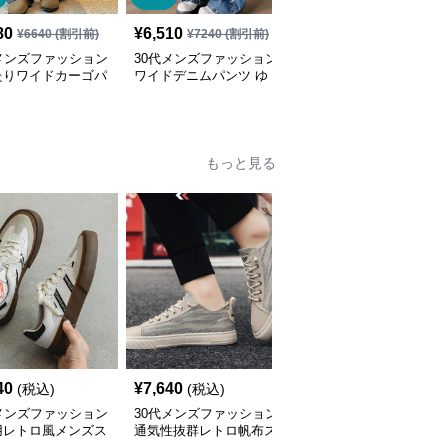
80
¥
6,510
¥
8,840
(税込)
¥
6640
(割引前)
¥
7240
(割引前)
メンズファッション
30代メンズファッション
30代メンズファッション
たりワイドカーゴパ
ワイドデニムパンツ ゆ
メンズ迷彩カーゴパンツ
デニム風
ったりストレート
ワイドシルエット
もっと見る
40
¥
7,640
¥
11,600
(税込)
(税込)
(税込)
メンズファッション
30代メンズファッション
30代メンズファッション
用レトロ風メンズス
通気性抜群レトロ帆布ス
艶やか光沢エナメル調紳
カー快適運動靴
ニーカー快適運動靴
士靴 軽量ビジネス革靴