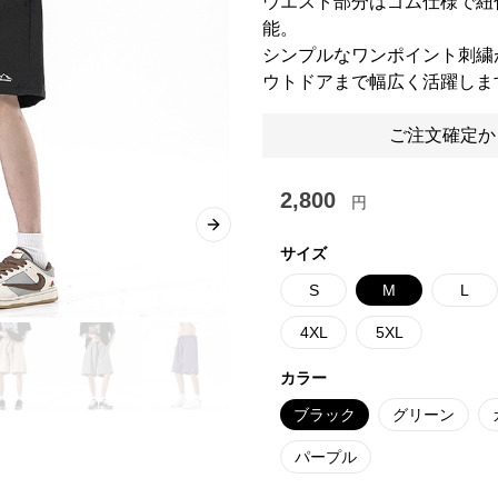
ウエスト部分はゴム仕様で紐
能。
シンプルなワンポイント刺繍
ウトドアまで幅広く活躍しま
ご注文確定か
2,800
円
Next slide
サイズ
S
M
L
4XL
5XL
カラー
ブラック
グリーン
パープル