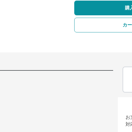
購
カー
お
対