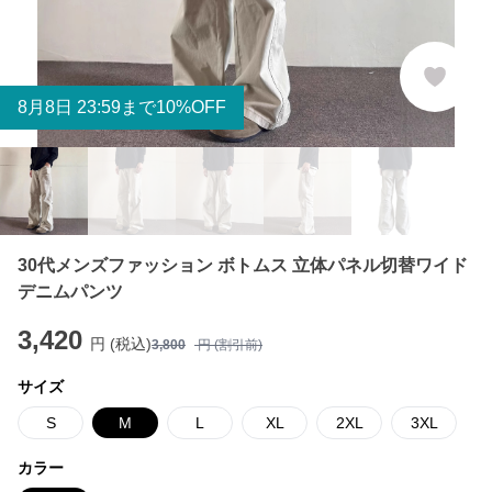
8
月
8
日 23:59まで10%OFF
30代メンズファッション ボトムス 立体パネル切替ワイド
デニムパンツ
3,420
円 (税込)
3,800
円 (割引前)
サイズ
S
M
L
XL
2XL
3XL
カラー