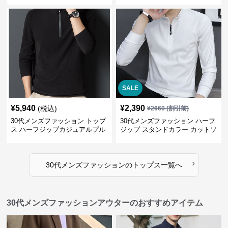
SALE
¥
5,940
¥
2,390
(税込)
¥
2660
(割引前)
30代メンズファッション トップ
30代メンズファッション ハーフ
ス ハーフジップカジュアルプル
ジップ スタンドカラー カットソ
オーバー
ー
›
30代メンズファッション
の
トップス
一覧へ
30代メンズファッションアウターのおすすめアイテム