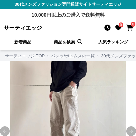
30代メンズファッション
専門通販サイト
サーティエッジ
10,000
円以上のご購入で送料無料
0
0
サーティエッジ
新着商品
商品を検索
人気ランキング
サーティエッジ TOP
›
パンツ/ボトムスの一覧
›
30代メンズファ
Previous slide
Ne