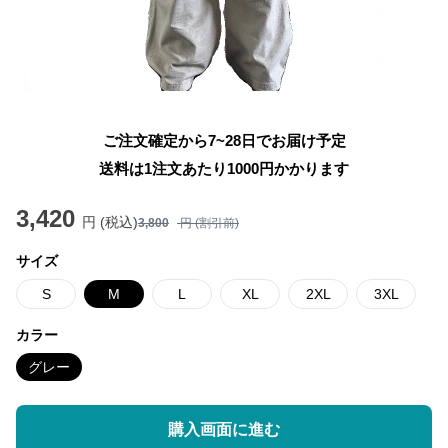
ご注文確定から7~28日でお届け予定
送料は1注文あたり
1000
円かかります
3,420
円 (税込)
3,800
円 (割引前)
サイズ
S
M
L
XL
2XL
3XL
カラー
グレー
購入画面に進む