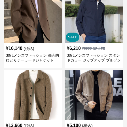
SALE
¥
16,140
¥
6,210
(税込)
¥
6900
(割引前)
30代メンズファッション 都会的
30代メンズファッション スタン
ゆとりテーラードジャケット
ドカラー ジップアップ ブルゾン
¥
13,660
¥
5,100
(税込)
(税込)