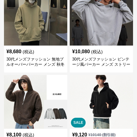
¥
8,680
¥
10,080
(税込)
(税込)
30代メンズファッション 無地プ
30代メンズファッション ビンテ
ルオーバーパーカー メンズ 秋冬
ージ風パーカー メンズ ストリー
新作
ト系 秋冬新作 全5色
SALE
¥
8,100
¥
9,120
(税込)
¥
10140
(割引前)