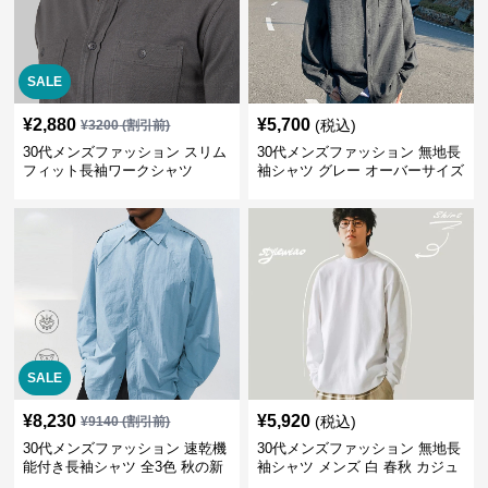
SALE
¥
2,880
¥
5,700
(税込)
¥
3200
(割引前)
30代メンズファッション スリム
30代メンズファッション 無地長
フィット長袖ワークシャツ
袖シャツ グレー オーバーサイズ
春秋新作
SALE
¥
8,230
¥
5,920
(税込)
¥
9140
(割引前)
30代メンズファッション 速乾機
30代メンズファッション 無地長
能付き長袖シャツ 全3色 秋の新
袖シャツ メンズ 白 春秋 カジュ
作
アル 2025新作