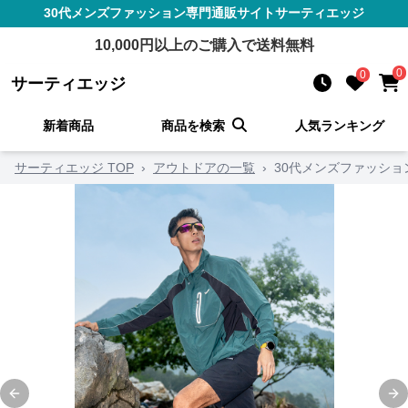
30代メンズファッション
専門通販サイト
サーティエッジ
10,000
円以上のご購入で送料無料
0
0
サーティエッジ
新着商品
商品を検索
人気ランキング
サーティエッジ TOP
›
アウトドアの一覧
›
30代メンズファッショ
Previous slide
Ne