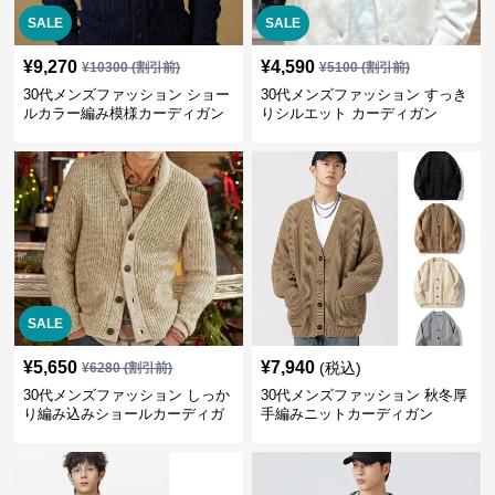
SALE
SALE
¥
9,270
¥
4,590
¥
10300
(割引前)
¥
5100
(割引前)
30代メンズファッション ショー
30代メンズファッション すっき
ルカラー編み模様カーディガン
りシルエット カーディガン
SALE
¥
5,650
¥
7,940
(税込)
¥
6280
(割引前)
30代メンズファッション しっか
30代メンズファッション 秋冬厚
り編み込みショールカーディガ
手編みニットカーディガン
ン