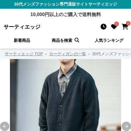
30代メンズファッション
専門通販サイト
サーティエッジ
10,000
円以上のご購入で送料無料
0
0
サーティエッジ
新着商品
商品を検索
人気ランキング
サーティエッジ TOP
›
カーディガンの一覧
›
30代メンズファッシ
Previous slide
Ne