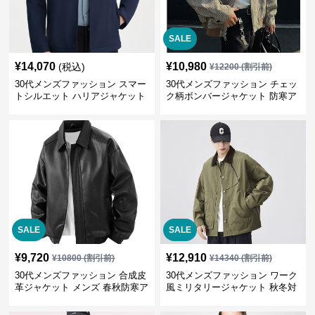
SALE
¥
14,070
¥
10,980
(税込)
¥
12200
(割引前)
30代メンズファッション スマー
30代メンズファッション チェッ
トシルエット ハリアジャケット
ク柄ボンバージャケット 防寒ア
ウター 春秋新作
SALE
SALE
¥
9,720
¥
12,910
¥
10800
(割引前)
¥
14340
(割引前)
30代メンズファッション 合成皮
30代メンズファッション ワーク
革ジャケット メンズ 春秋防寒ア
風ミリタリージャケット 秋冬対
ウター 全2色
応 大人カジュアル