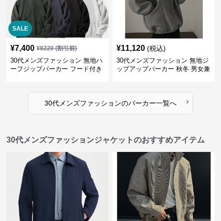
SALE
¥
7,400
¥
11,120
(税込)
¥
8220
(割引前)
30代メンズファッション 無地ハ
30代メンズファッション 無地ジ
ーフジップパーカー フード付き
ップアップパーカー 秋冬 男女兼
裏起毛
用
›
30代メンズファッション
の
パーカー
一覧へ
30代メンズファッションジャケットのおすすめアイテム