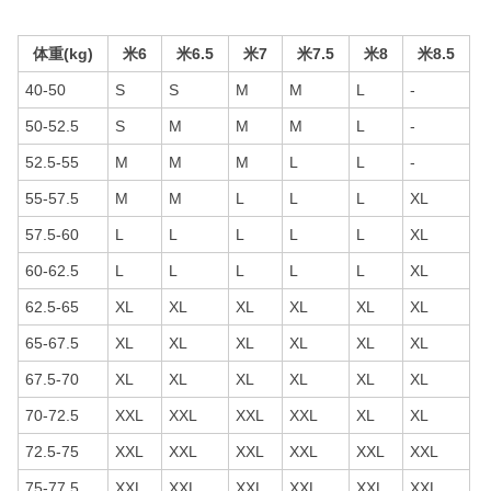
体重(kg)
米6
米6.5
米7
米7.5
米8
米8.5
40-50
S
S
M
M
L
-
50-52.5
S
M
M
M
L
-
52.5-55
M
M
M
L
L
-
55-57.5
M
M
L
L
L
XL
57.5-60
L
L
L
L
L
XL
60-62.5
L
L
L
L
L
XL
62.5-65
XL
XL
XL
XL
XL
XL
65-67.5
XL
XL
XL
XL
XL
XL
67.5-70
XL
XL
XL
XL
XL
XL
70-72.5
XXL
XXL
XXL
XXL
XL
XL
72.5-75
XXL
XXL
XXL
XXL
XXL
XXL
75-77.5
XXL
XXL
XXL
XXL
XXL
XXL