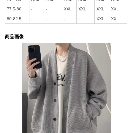
77.5-80
-
-
XXL
XXL
XXL
XXL
80-82.5
-
-
-
-
XXL
XXL
商品画像