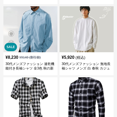
春秋新作
SALE
¥
8,230
¥
5,920
(税込)
¥
9140
(割引前)
30代メンズファッション 速乾機
30代メンズファッション 無地長
能付き長袖シャツ 全3色 秋の新
袖シャツ メンズ 白 春秋 カジュ
作
アル 2025新作