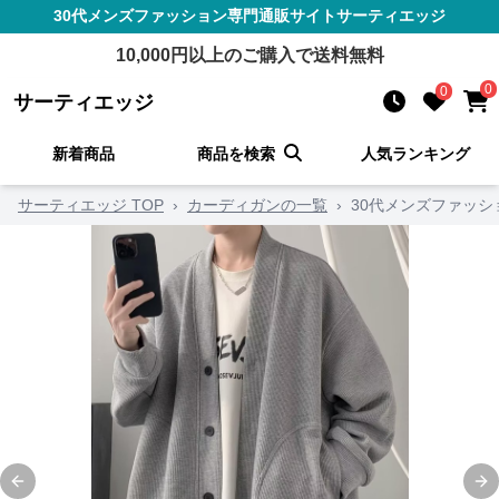
30代メンズファッション
専門通販サイト
サーティエッジ
10,000
円以上のご購入で送料無料
0
0
サーティエッジ
新着商品
商品を検索
人気ランキング
サーティエッジ TOP
›
カーディガンの一覧
›
30代メンズファッシ
Previous slide
Ne