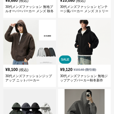
¥
8,680
¥
10,080
(税込)
(税込)
30代メンズファッション 無地プ
30代メンズファッション ビンテ
ルオーバーパーカー メンズ 秋冬
ージ風パーカー メンズ ストリー
新作
ト系 秋冬新作 全5色
SALE
¥
8,100
¥
9,120
(税込)
¥
10140
(割引前)
30代メンズファッションジップ
30代メンズファッション 無地ジ
アップ ニットパーカー
ップアップパーカー秋冬新作