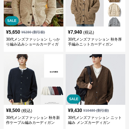
SALE
¥
5,650
¥
7,940
(税込)
¥
6280
(割引前)
30代メンズファッション しっか
30代メンズファッション 秋冬厚
り編み込みショールカーディガ
手編みニットカーディガン
ン
SALE
¥
8,500
¥
9,430
(税込)
¥
10480
(割引前)
30代メンズファッション 秋冬新
30代メンズファッション ニット
作ケーブル編みカーディガン
編み メンズカーディガン