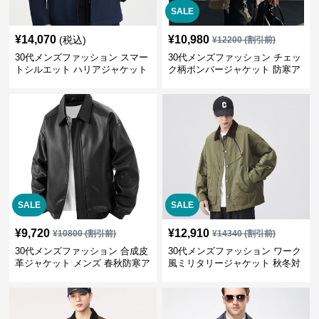
SALE
¥
14,070
¥
10,980
(税込)
¥
12200
(割引前)
30代メンズファッション スマー
30代メンズファッション チェッ
トシルエット ハリアジャケット
ク柄ボンバージャケット 防寒ア
ウター 春秋新作
SALE
SALE
¥
9,720
¥
12,910
¥
10800
(割引前)
¥
14340
(割引前)
30代メンズファッション 合成皮
30代メンズファッション ワーク
革ジャケット メンズ 春秋防寒ア
風ミリタリージャケット 秋冬対
ウター 全2色
応 大人カジュアル