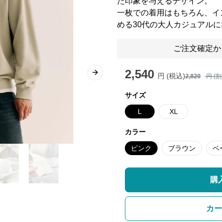
た印象を与えるデザイン。
一枚での着用はもちろん、イ
める30代の大人カジュアル
ご注文確定か
2,540
円 (税込)
Next slide
2,820
円 (
サイズ
L
XL
カラー
ピンク
ブラウン
ベ
購
カー