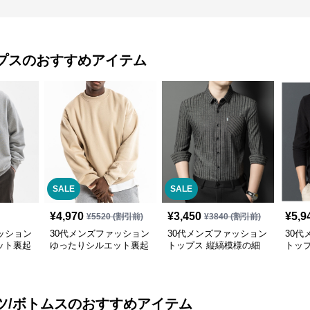
プス
のおすすめアイテム
SALE
SALE
¥
4,970
¥
3,450
¥
5,9
¥
5520
(割引前)
¥
3840
(割引前)
ッション
30代メンズファッション
30代メンズファッション
30代
ット裏起
ゆったりシルエット裏起
トップス 縦縞模様の細
トッ
毛トレーナー
身ドレスシャツ
カジ
ツ/ボトムス
のおすすめアイテム