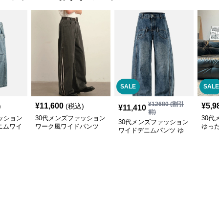
SALE
SALE
¥
12680
(割引
¥
11,600
¥
5,9
)
(税込)
¥
11,410
前)
ッション
30代メンズファッション
30代
30代メンズファッション
ニムワイ
ワーク風ワイドパンツ
ゆっ
ワイドデニムパンツ ゆ
サイドライン入り秋冬新
ンツ 
ったりシルエット
作