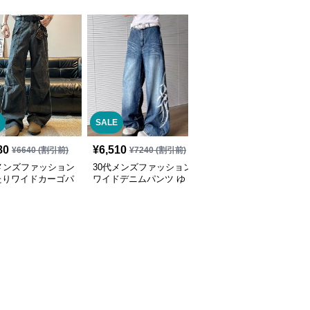
SALE
80
¥
6,510
¥
8,840
(税込)
¥
6640
(割引前)
¥
7240
(割引前)
メンズファッション
30代メンズファッション
30代メンズファッション
たりワイドカーゴパ
ワイドデニムパンツ ゆ
メンズ迷彩カーゴパンツ
デニム風
ったりストレート
ワイドシルエット