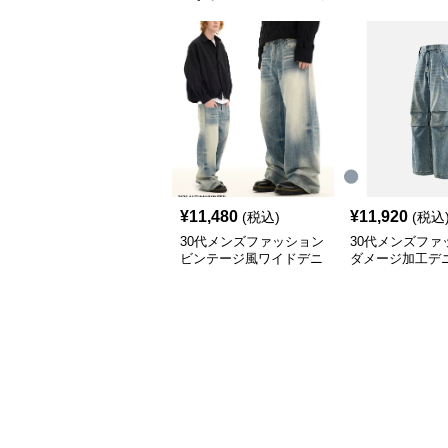
¥
11,480
¥
11,920
(税込)
(税込
30代メンズファッション
30代メンズファ
ビンテージ風ワイドデニ
ダメージ加工デ
ム ストリート系秋冬新
ドパンツ
作