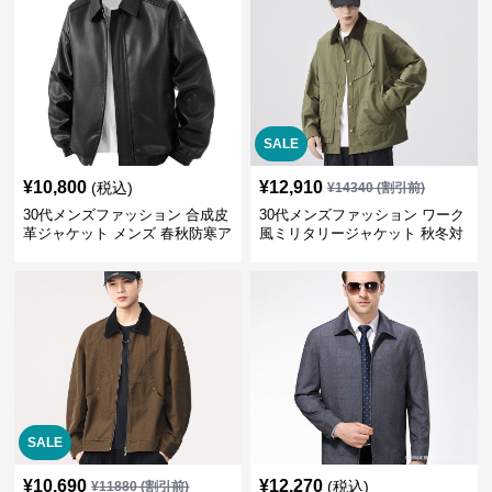
SALE
¥
10,800
¥
12,910
(税込)
¥
14340
(割引前)
30代メンズファッション 合成皮
30代メンズファッション ワーク
革ジャケット メンズ 春秋防寒ア
風ミリタリージャケット 秋冬対
ウター 全2色
応 大人カジュアル
SALE
¥
10,690
¥
12,270
(税込)
¥
11880
(割引前)