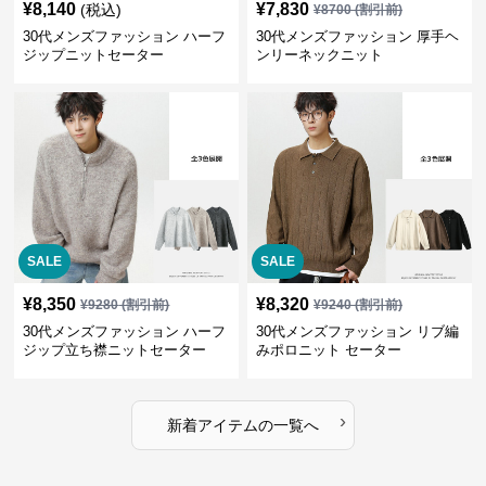
¥
8,140
¥
7,830
(税込)
¥
8700
(割引前)
30代メンズファッション ハーフ
30代メンズファッション 厚手ヘ
ジップニットセーター
ンリーネックニット
SALE
SALE
¥
8,350
¥
8,320
¥
9280
(割引前)
¥
9240
(割引前)
30代メンズファッション ハーフ
30代メンズファッション リブ編
ジップ立ち襟ニットセーター
みポロニット セーター
›
新着アイテムの一覧へ