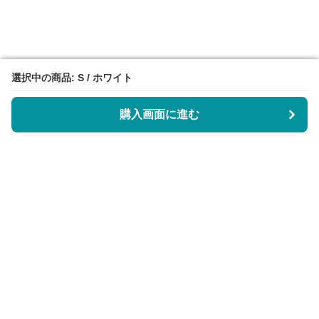
選択中の商品: S / ホワイト
選択中の商品: S / ホワイト
購入画面に進む
購入画面に進む
サーティエッジ
について