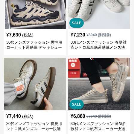
SALE
¥
7,630
¥
7,230
(税込)
¥
8040
(割引前)
30代メンズファッション 男性用
30代メンズファッション 春夏対
ローカット運動靴 デッキシュー
応レトロ風厚底運動靴メンズ快
ズ風スニーカー
適お出かけ靴
SALE
¥
7,440
¥
6,880
(税込)
¥
7640
(割引前)
30代メンズファッション 春夏用
30代メンズファッション 通気性
レトロ風メンズスニーカー快適
抜群レトロ帆布スニーカー快適
運動靴
運動靴