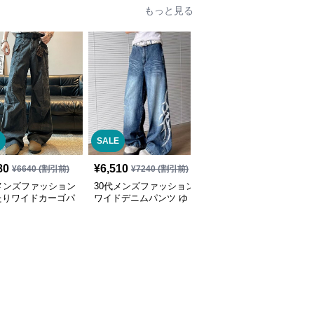
もっと見る
SALE
80
¥
6,510
¥
8,840
(税込)
¥
6640
(割引前)
¥
7240
(割引前)
メンズファッション
30代メンズファッション
30代メンズファッション
たりワイドカーゴパ
ワイドデニムパンツ ゆ
メンズ迷彩カーゴパンツ
デニム風
ったりストレート
ワイドシルエット