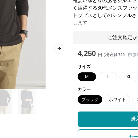
程よいゆとりのあるシルエッ
く活躍する30代メンズファ
トップスとしてのシンプルさ
します。
ご注文確定か
Next slide
4,250
円 (税込)
4,720
円 (
サイズ
M
L
XL
カラー
ブラック
ホワイト
購
カー