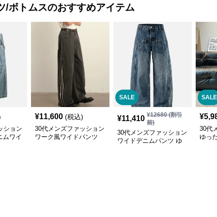
ツ/ボトムス
のおすすめアイテム
SALE
SALE
¥
12680
(割引
¥
11,600
¥
5,9
)
(税込)
¥
11,410
前)
ッション
30代メンズファッション
30代
30代メンズファッション
ニムワイ
ワーク風ワイドパンツ
ゆっ
ワイドデニムパンツ ゆ
サイドライン入り秋冬新
ンツ 
ったりシルエット
作