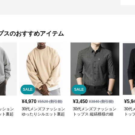
プス
のおすすめアイテム
SALE
SALE
¥
4,970
¥
3,450
¥
5,9
¥
5520
(割引前)
¥
3840
(割引前)
ッション
30代メンズファッション
30代メンズファッション
30代
ット裏起
ゆったりシルエット裏起
トップス 縦縞模様の細
トッ
毛トレーナー
身ドレスシャツ
カジ