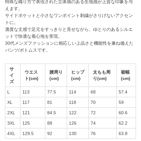
特殊な織り方で表現された立体感のある生地感が上質な印象を与
えます。
サイドポケットと小さなワンポイント刺繍がさりげないアクセン
トに。
適度な丈感で足元をすっきりと見せながら、ゆとりのあるシルエ
ットで快適な着心地を実現。
30代メンズファッションに相応しい上品さと機能性を兼ね備えた
パンツ/ボトムスです。
サ
ウエス
腰周り
ヒップ
太もも周
裾幅
イ
ト(cm)
(cm)
(cm)
り(cm)
(cm)
ズ
L
113
77.5
114
68
57.4
XL
117
81
118
70
59
2XL
121
84.5
122
72
60.6
3XL
125
88
126
74
62.2
4XL
129.5
92
130
76
63.8