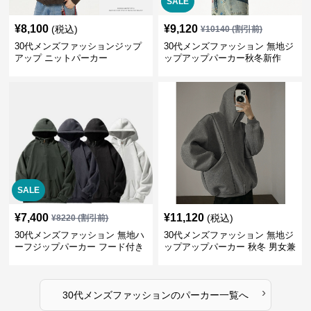
SALE
¥
8,100
¥
9,120
(税込)
¥
10140
(割引前)
30代メンズファッションジップ
30代メンズファッション 無地ジ
アップ ニットパーカー
ップアップパーカー秋冬新作
SALE
¥
7,400
¥
11,120
(税込)
¥
8220
(割引前)
30代メンズファッション 無地ハ
30代メンズファッション 無地ジ
ーフジップパーカー フード付き
ップアップパーカー 秋冬 男女兼
裏起毛
用
›
30代メンズファッション
の
パーカー
一覧へ