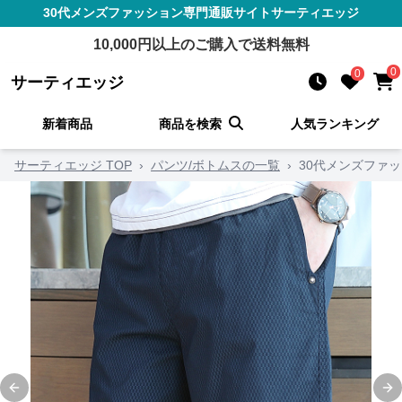
30代メンズファッション
専門通販サイト
サーティエッジ
10,000
円以上のご購入で送料無料
0
0
サーティエッジ
新着商品
商品を検索
人気ランキング
サーティエッジ TOP
›
パンツ/ボトムスの一覧
›
30代メンズファ
Previous slide
Ne