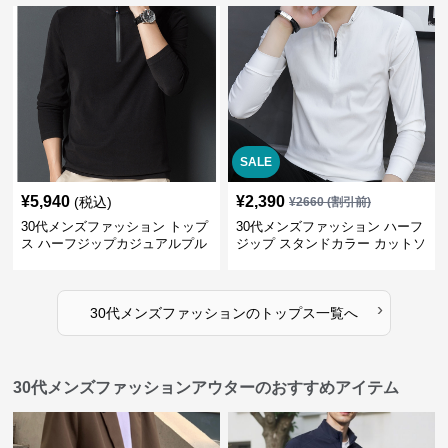
SALE
¥
5,940
¥
2,390
(税込)
¥
2660
(割引前)
30代メンズファッション トップ
30代メンズファッション ハーフ
ス ハーフジップカジュアルプル
ジップ スタンドカラー カットソ
オーバー
ー
›
30代メンズファッション
の
トップス
一覧へ
30代メンズファッションアウターのおすすめアイテム