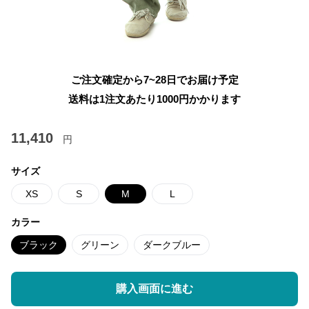
ご注文確定から7~28日でお届け予定
送料は1注文あたり
1000
円かかります
11,410
円
サイズ
XS
S
M
L
カラー
ブラック
グリーン
ダークブルー
購入画面に進む