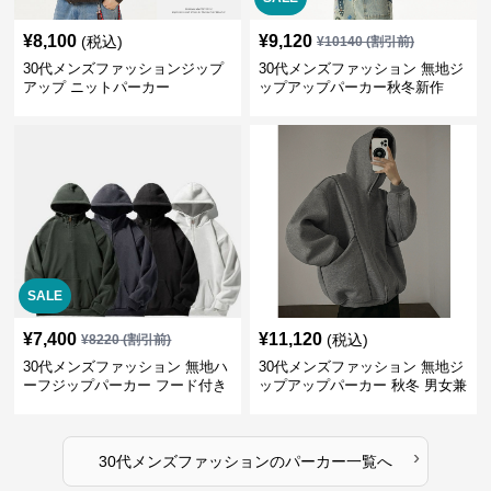
¥
8,100
¥
9,120
(税込)
¥
10140
(割引前)
30代メンズファッションジップ
30代メンズファッション 無地ジ
アップ ニットパーカー
ップアップパーカー秋冬新作
SALE
¥
7,400
¥
11,120
(税込)
¥
8220
(割引前)
30代メンズファッション 無地ハ
30代メンズファッション 無地ジ
ーフジップパーカー フード付き
ップアップパーカー 秋冬 男女兼
裏起毛
用
›
30代メンズファッション
の
パーカー
一覧へ