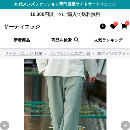
30代メンズファッション
専門通販サイト
サーティエッジ
10,000
円以上のご購入で送料無料
0
0
サーティエッジ
新着商品
商品を検索
人気ランキング
サーティエッジ TOP
›
パンツ/ボトムスの一覧
›
30代メンズファ
Previous slide
Ne