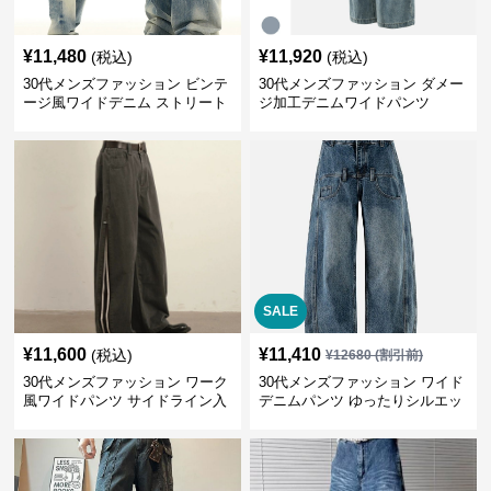
¥
11,480
¥
11,920
(税込)
(税込)
30代メンズファッション ビンテ
30代メンズファッション ダメー
ージ風ワイドデニム ストリート
ジ加工デニムワイドパンツ
系秋冬新作
SALE
¥
11,600
¥
11,410
(税込)
¥
12680
(割引前)
30代メンズファッション ワーク
30代メンズファッション ワイド
風ワイドパンツ サイドライン入
デニムパンツ ゆったりシルエッ
り秋冬新作
ト