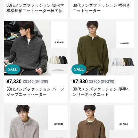
30代メンズファッション 幾何学
30代メンズファッション 襟付き
模様長袖ニットセーター秋冬新
ニットセーター
作
SALE
SALE
¥
7,330
¥
7,830
¥
8140
(割引前)
¥
8700
(割引前)
30代メンズファッション ハーフ
30代メンズファッション 厚手ヘ
ジップニットセーター
ンリーネックニット