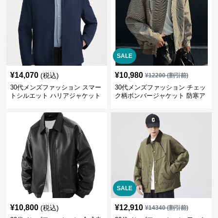
SALE
¥
14,070
¥
10,980
(税込)
¥
12200
(割引前)
30代メンズファッション スマー
30代メンズファッション チェッ
トシルエット ハリアジャケット
ク柄ボンバージャケット 防寒ア
ウター 春秋新作
SALE
¥
10,800
¥
12,910
(税込)
¥
14340
(割引前)