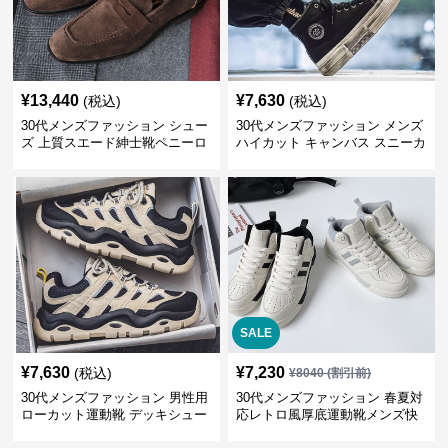
¥
13,440
¥
7,630
(税込)
(税込)
30代メンズファッション シュー
30代メンズファッション メンズ
ズ 上質スエード紳士靴ペニーロ
ハイカット キャンバス スニーカ
ーファー
ー 厚底
SALE
¥
7,630
¥
7,230
(税込)
¥
8040
(割引前)
30代メンズファッション 男性用
30代メンズファッション 春夏対
ローカット運動靴 デッキシュー
応レトロ風厚底運動靴メンズ快
ズ風スニーカー
適お出かけ靴