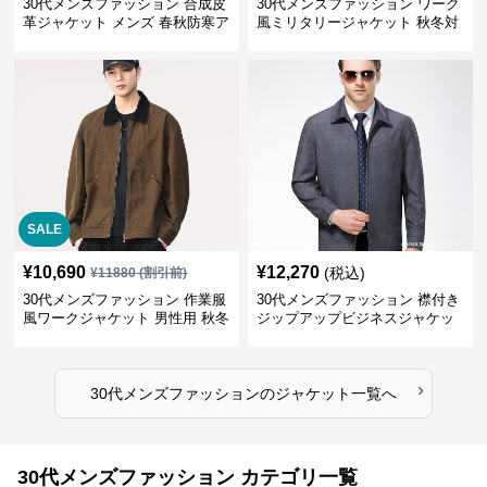
30代メンズファッション 合成皮
30代メンズファッション ワーク
革ジャケット メンズ 春秋防寒ア
風ミリタリージャケット 秋冬対
ウター 全2色
応 大人カジュアル
SALE
¥
10,690
¥
12,270
(税込)
¥
11880
(割引前)
30代メンズファッション 作業服
30代メンズファッション 襟付き
風ワークジャケット 男性用 秋冬
ジップアップビジネスジャケッ
ブラウン
ト
›
30代メンズファッション
の
ジャケット
一覧へ
30代メンズファッション カテゴリ一覧