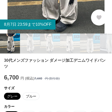
8
月
7
日 23:59まで10%OFF
30代メンズファッション ダメージ加工デニムワイドパン
ツ
6,700
円 (税込)
7,440
円 (割引前)
サイズ
グレー
ブルー
カラー