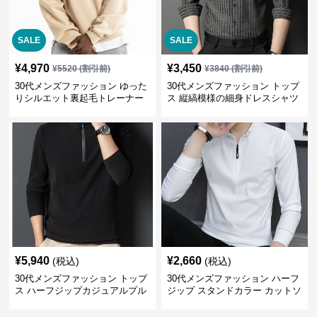
SALE
SALE
¥
4,970
¥
3,450
¥
5520
(割引前)
¥
3840
(割引前)
30代メンズファッション ゆった
30代メンズファッション トップ
りシルエット裏起毛トレーナー
ス 縦縞模様の細身ドレスシャツ
¥
5,940
¥
2,660
(税込)
(税込)
30代メンズファッション トップ
30代メンズファッション ハーフ
ス ハーフジップカジュアルプル
ジップ スタンドカラー カットソ
オーバー
ー