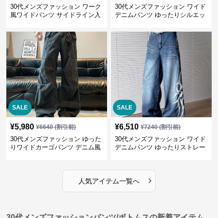
30代メンズファッション ワーク
30代メンズファッション ワイド
風ワイドパンツ サイドライン入
デニムパンツ ゆったりシルエッ
り秋冬新作
ト
SALE
SALE
¥
5,980
¥
6,510
¥
6640
(割引前)
¥
7240
(割引前)
30代メンズファッション ゆった
30代メンズファッション ワイド
りワイドカーゴパンツ デニム風
デニムパンツ ゆったりストレー
ト
›
人気アイテム一覧へ
30代メンズファッションパンツ/ボトムスの新着アイテム