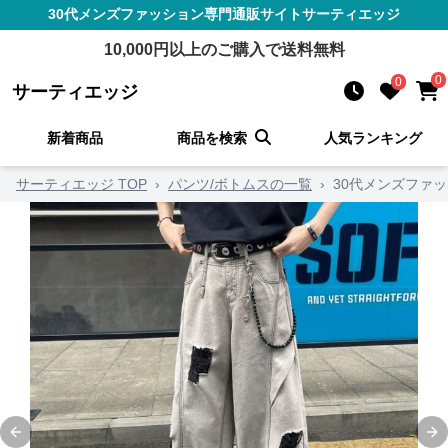
30代メンズファッション
専門通販サイト
サーティエッジ
10,000
円以上のご購入で送料無料
0
0
サーティエッジ
新着商品
商品を検索
人気ランキング
サーティエッジ TOP
›
パンツ/ボトムスの一覧
›
30代メンズファ
Previous slide
Ne