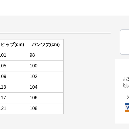
ヒップ(cm)
パンツ丈(cm)
101
98
105
100
109
102
お
対
113
104
117
106
121
108