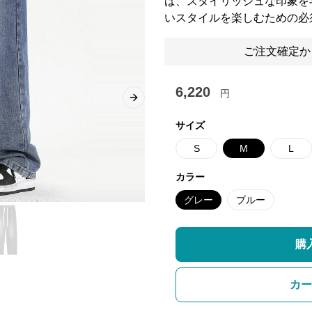
ば、スタイリッシュな印象を
いスタイルを楽しむための必
ご注文確定か
6,220
円
Next slide
サイズ
S
M
L
カラー
グレー
ブルー
購
カー