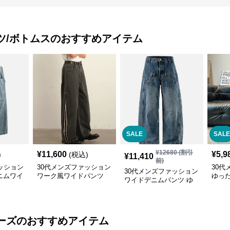
ツ/ボトムス
のおすすめアイテム
SALE
SALE
¥
12680
(割引
¥
11,600
¥
5,9
)
(税込)
¥
11,410
前)
ッション
30代メンズファッション
30代
30代メンズファッション
ニムワイ
ワーク風ワイドパンツ
ゆっ
ワイドデニムパンツ ゆ
サイドライン入り秋冬新
ンツ 
ったりシルエット
作
ーズ
のおすすめアイテム