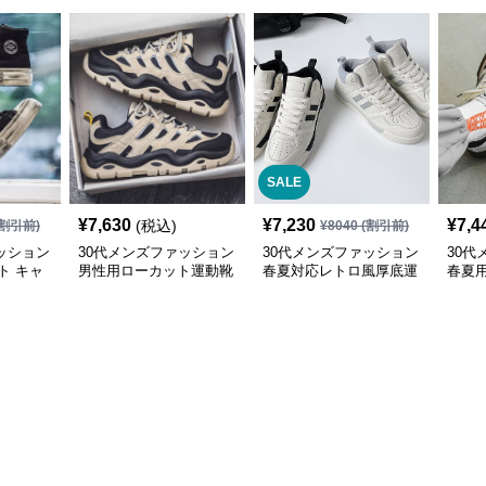
SALE
¥
7,630
¥
7,230
¥
7,4
(税込)
割引前)
¥
8040
(割引前)
ッション
30代メンズファッション
30代メンズファッション
30代
ト キャ
男性用ローカット運動靴
春夏対応レトロ風厚底運
春夏
ー 厚底
デッキシューズ風スニー
動靴メンズ快適お出かけ
ニー
カー
靴