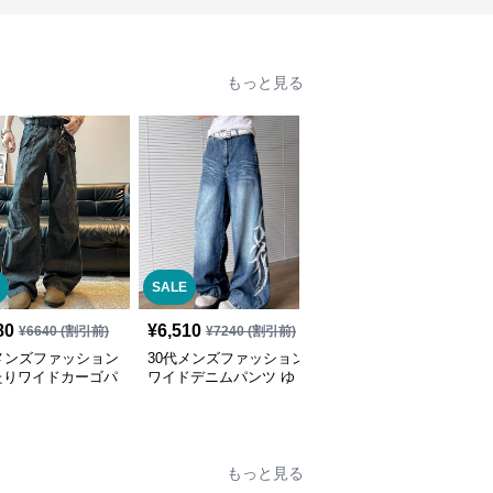
もっと見る
SALE
80
¥
6,510
¥
8,840
(税込)
¥
6640
(割引前)
¥
7240
(割引前)
メンズファッション
30代メンズファッション
30代メンズファッション
たりワイドカーゴパ
ワイドデニムパンツ ゆ
メンズ迷彩カーゴパンツ
デニム風
ったりストレート
ワイドシルエット
もっと見る