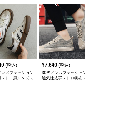
40
¥
7,640
¥
11,600
(税込)
(税込)
(税込)
メンズファッション
30代メンズファッション
30代メンズファッション
用レトロ風メンズス
通気性抜群レトロ帆布ス
艶やか光沢エナメル調紳
カー快適運動靴
ニーカー快適運動靴
士靴 軽量ビジネス革靴