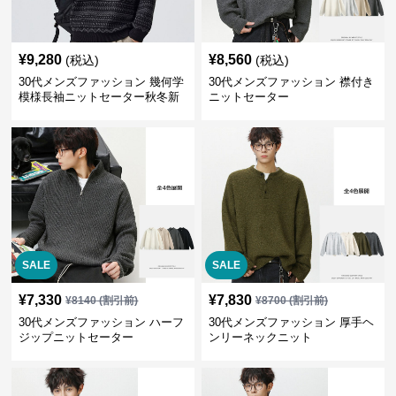
¥
9,280
¥
8,560
(税込)
(税込)
30代メンズファッション 幾何学
30代メンズファッション 襟付き
模様長袖ニットセーター秋冬新
ニットセーター
作
SALE
SALE
¥
7,330
¥
7,830
¥
8140
(割引前)
¥
8700
(割引前)
30代メンズファッション ハーフ
30代メンズファッション 厚手ヘ
ジップニットセーター
ンリーネックニット