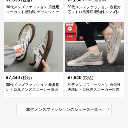
(税込)
¥
8040
(割引前)
30代メンズファッション 男性用
30代メンズファッション 春夏対
ローカット運動靴 デッキシュー
応レトロ風厚底運動靴メンズ快
ズ風スニーカー
適お出かけ靴
¥
7,440
¥
7,640
(税込)
(税込)
30代メンズファッション 春夏用
30代メンズファッション 通気性
レトロ風メンズスニーカー快適
抜群レトロ帆布スニーカー快適
運動靴
運動靴
›
30代メンズファッション
の
シューズ
一覧へ