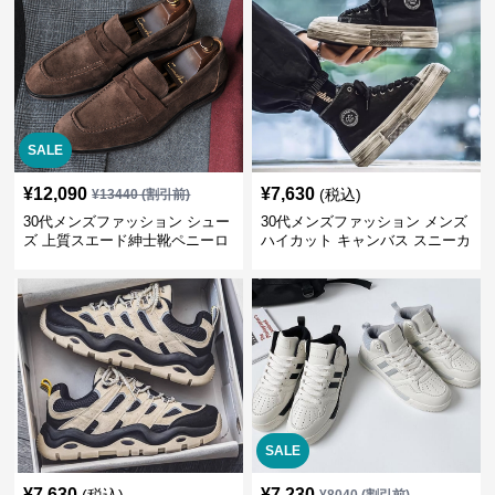
SALE
¥
12,090
¥
7,630
(税込)
¥
13440
(割引前)
30代メンズファッション シュー
30代メンズファッション メンズ
ズ 上質スエード紳士靴ペニーロ
ハイカット キャンバス スニーカ
ーファー
ー 厚底
SALE
¥
7,630
¥
7,230