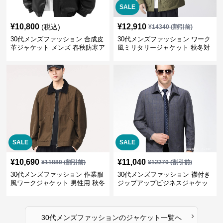
SALE
¥
10,800
¥
12,910
(税込)
¥
14340
(割引前)
30代メンズファッション 合成皮
30代メンズファッション ワーク
革ジャケット メンズ 春秋防寒ア
風ミリタリージャケット 秋冬対
ウター 全2色
応 大人カジュアル
SALE
SALE
¥
10,690
¥
11,040
¥
11880
(割引前)
¥
12270
(割引前)
30代メンズファッション 作業服
30代メンズファッション 襟付き
風ワークジャケット 男性用 秋冬
ジップアップビジネスジャケッ
ブラウン
ト
›
30代メンズファッション
の
ジャケット
一覧へ