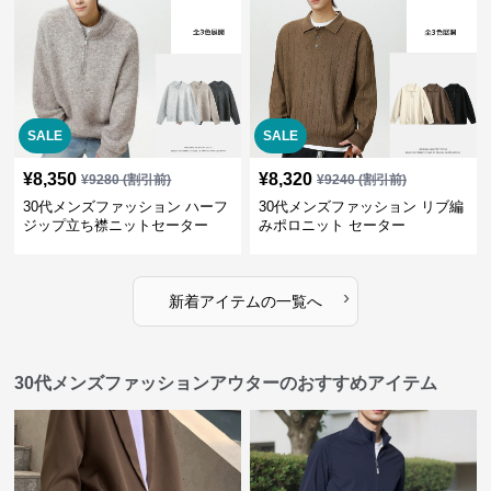
SALE
SALE
¥
8,350
¥
8,320
¥
9280
(割引前)
¥
9240
(割引前)
30代メンズファッション ハーフ
30代メンズファッション リブ編
ジップ立ち襟ニットセーター
みポロニット セーター
›
新着アイテムの一覧へ
30代メンズファッションアウターのおすすめアイテム