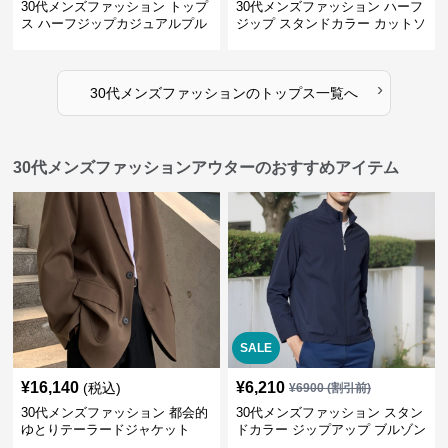
30代メンズファッション トップ
30代メンズファッション ハーフ
ス ハーフジップカジュアルプル
ジップ スタンドカラー カットソ
オーバー
ー
›
30代メンズファッション
の
トップス
一覧へ
30代メンズファッションアウターのおすすめアイテム
SALE
¥
16,140
¥
6,210
(税込)
¥
6900
(割引前)
30代メンズファッション 都会的
30代メンズファッション スタン
ゆとりテーラードジャケット
ドカラー ジップアップ ブルゾン