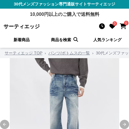
30代メンズファッション
専門通販サイト
サーティエッジ
10,000
円以上のご購入で送料無料
0
0
サーティエッジ
新着商品
商品を検索
人気ランキング
サーティエッジ TOP
›
パンツ/ボトムスの一覧
›
30代メンズファ
Previous slide
Ne