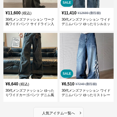
SALE
¥
11,600
¥
11,410
(税込)
¥
12680
(割引前)
30代メンズファッション ワーク
30代メンズファッション ワイド
風ワイドパンツ サイドライン入
デニムパンツ ゆったりシルエッ
り秋冬新作
ト
SALE
¥
6,640
¥
6,510
(税込)
¥
7240
(割引前)
30代メンズファッション ゆった
30代メンズファッション ワイド
りワイドカーゴパンツ デニム風
デニムパンツ ゆったりストレー
ト
›
人気アイテム一覧へ