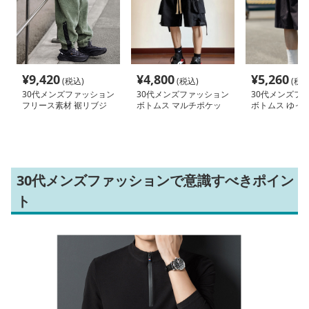
¥
9,420
¥
4,800
¥
5,260
(税込)
(税込)
(税込
30代メンズファッション
30代メンズファッション
30代メンズフ
フリース素材 裾リブジ
ボトムス マルチポケッ
ボトムス ゆっ
ョガーパンツ
ト機能性カーゴハーフパ
エットハーフパ
ンツ
30代メンズファッションで意識すべきポイン
ト