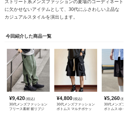
ストリート系メンズファッションの夏場のコーディネート
に欠かせないアイテムとして、30代にふさわしい上品な
カジュアルスタイルを演出します。
今回紹介した商品一覧
¥
9,420
¥
4,800
¥
5,260
(税込)
(税込)
(税込
30代メンズファッション
30代メンズファッション
30代メンズフ
フリース素材 裾リブジ
ボトムス マルチポケッ
ボトムス ゆっ
ョガーパンツ
ト機能性カーゴハーフパ
エットハーフパ
ンツ