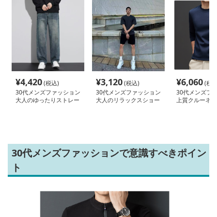
¥
4,420
¥
3,120
¥
6,060
(税込)
(税込)
(税込
30代メンズファッション
30代メンズファッション
30代メンズフ
大人のゆったりストレー
大人のリラックスショー
上質クルーネッ
トデニム
トパンツ
ットソー
30代メンズファッションで意識すべきポイン
ト