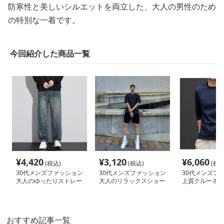
防寒性と美しいシルエットを両立した、大人の男性のため
の特別な一着です。
今回紹介した商品一覧
¥
4,420
¥
3,120
¥
6,060
(税込)
(税込)
(税込
30代メンズファッション
30代メンズファッション
30代メンズフ
大人のゆったりストレー
大人のリラックスショー
上質クルーネッ
トデニム
トパンツ
ットソー
おすすめ記事一覧