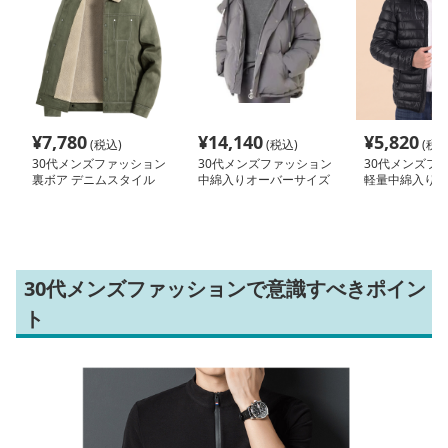
¥
7,780
¥
14,140
¥
5,820
(税込)
(税込)
(税込
30代メンズファッション
30代メンズファッション
30代メンズフ
裏ボア デニムスタイル
中綿入りオーバーサイズ
軽量中綿入りス
ジャケット
フード付きジャケット
ャケット
30代メンズファッションで意識すべきポイン
ト