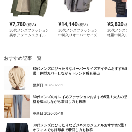
¥
7,780
¥
14,140
¥
5,820
(税込)
(税込)
(税込
30代メンズファッション
30代メンズファッション
30代メンズフ
裏ボア デニムスタイル
中綿入りオーバーサイズ
軽量中綿入りス
ジャケット
フード付きジャケット
ャケット
おすすめ記事一覧
30代メンズにぴったりなオーバーサイズアイテムおすすめ5
選！体型カバーしながらトレンド感も演出
更新日
2026-07-11
30代メンズのキレイめファッションおすすめ5選！大人の品
格を演出しながら着回し力も抜群
更新日
2026-06-18
30代メンズにぴったりなビジネスカジュアルおすすめ5選！
オフィスでも好印象で着回し力も抜群