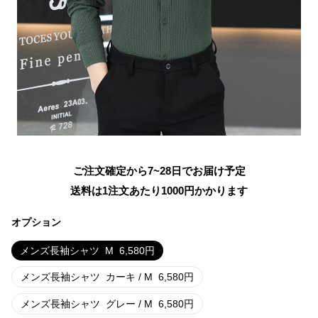
ご注文確定から7~28日でお届け予定
送料は1注文あたり
1000
円かかります
オプション
メンズ長袖シャツ
M
6,580
円
メンズ長袖シャツ
カーキ / M
6,580
円
メンズ長袖シャツ
グレー / M
6,580
円