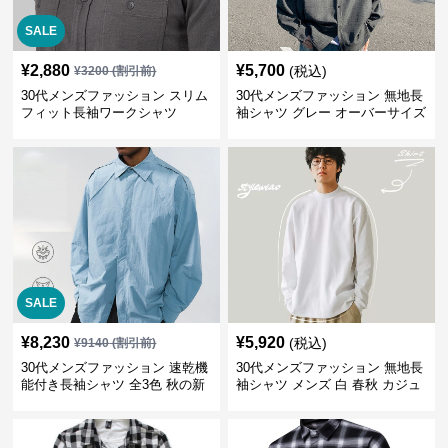
SALE
¥
2,880
¥
5,700
(税込)
¥
3200
(割引前)
30代メンズファッション スリム
30代メンズファッション 無地長
フィット長袖ワークシャツ
袖シャツ グレー オーバーサイズ
春秋新作
SALE
¥
8,230
¥
5,920
(税込)
¥
9140
(割引前)
30代メンズファッション 速乾機
30代メンズファッション 無地長
能付き長袖シャツ 全3色 秋の新
袖シャツ メンズ 白 春秋 カジュ
作
アル 2025新作