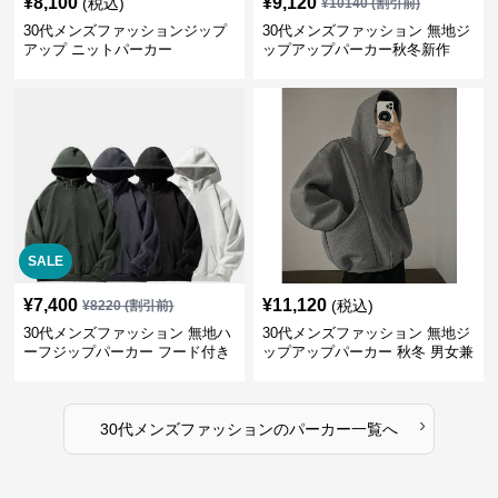
¥
8,100
¥
9,120
(税込)
¥
10140
(割引前)
30代メンズファッションジップ
30代メンズファッション 無地ジ
アップ ニットパーカー
ップアップパーカー秋冬新作
SALE
¥
7,400
¥
11,120
(税込)
¥
8220
(割引前)
30代メンズファッション 無地ハ
30代メンズファッション 無地ジ
ーフジップパーカー フード付き
ップアップパーカー 秋冬 男女兼
裏起毛
用
›
30代メンズファッション
の
パーカー
一覧へ