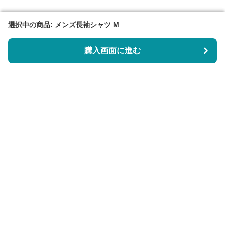
選択中の商品: メンズ長袖シャツ M
選択中の商品: メンズ長袖シャツ M
購入画面に進む
購入画面に進む
サーティエッジ
について
会社概要