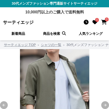
30代メンズファッション
専門通販サイト
サーティエッジ
10,000
円以上のご購入で送料無料
0
0
サーティエッジ
新着商品
商品を検索
人気ランキング
サーティエッジ TOP
›
シャツの一覧
›
30代メンズファッション 
Previous slide
Ne