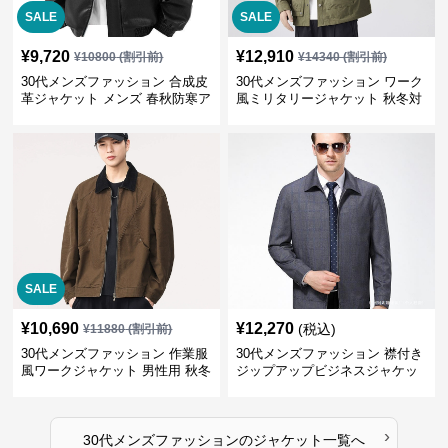
SALE
SALE
¥
9,720
¥
12,910
¥
10800
(割引前)
¥
14340
(割引前)
30代メンズファッション 合成皮
30代メンズファッション ワーク
革ジャケット メンズ 春秋防寒ア
風ミリタリージャケット 秋冬対
ウター 全2色
応 大人カジュアル
SALE
¥
10,690
¥
12,270
(税込)
¥
11880
(割引前)
30代メンズファッション 作業服
30代メンズファッション 襟付き
風ワークジャケット 男性用 秋冬
ジップアップビジネスジャケッ
ブラウン
ト
›
30代メンズファッション
の
ジャケット
一覧へ