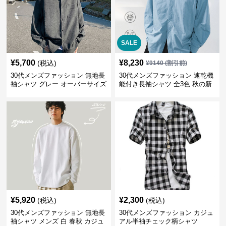
SALE
¥
5,700
¥
8,230
(税込)
¥
9140
(割引前)
30代メンズファッション 無地長
30代メンズファッション 速乾機
袖シャツ グレー オーバーサイズ
能付き長袖シャツ 全3色 秋の新
春秋新作
作
¥
5,920
¥
2,300
(税込)
(税込)
30代メンズファッション 無地長
30代メンズファッション カジュ
袖シャツ メンズ 白 春秋 カジュ
アル半袖チェック柄シャツ