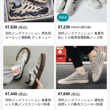
SALE
¥
7,630
¥
7,230
(税込)
¥
8040
(割引前)
30代メンズファッション 男性用
30代メンズファッション 春夏対
ローカット運動靴 デッキシュー
応レトロ風厚底運動靴メンズ快
ズ風スニーカー
適お出かけ靴
¥
7,440
¥
7,640
(税込)
(税込)
30代メンズファッション 春夏用
30代メンズファッション 通気性
レトロ風メンズスニーカー快適
抜群レトロ帆布スニーカー快適
運動靴
運動靴