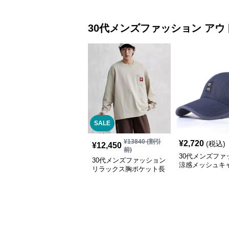
30代メンズファッション
アウ
SALE
¥
13840
(割引
¥
2,720
(税込)
¥
12,450
前)
30代メンズファ
30代メンズファッション
涼感メッシュキ
リラックス胸ポケット長
袖トレーナー