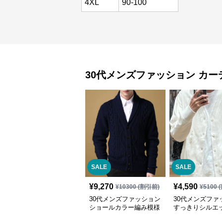
4XL
90-100
30代メンズファッション
カー
SALE
SALE
¥
9,270
¥
4,590
¥
10300
(割引前)
¥
5100
(
30代メンズファッション
30代メンズファ
ショールカラー編み模様
すっきりシルエッ
カーディガン
ーディガン