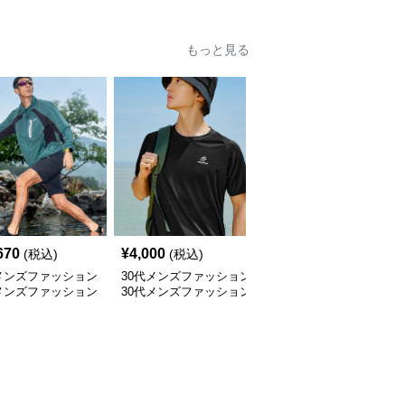
もっと見る
670
¥
4,000
¥
5,360
(税込)
(税込)
(税込)
メンズファッション
30代メンズファッション
30代メンズファッション
メンズファッション
30代メンズファッション
ボトムス 機能的なカー
対応トレッキングサ
速乾アウトドア遮光バケ
ゴジョガーパンツ
ル
ットハット