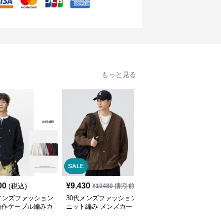
もっと見る
SALE
00
¥
9,430
¥
10,480
(税込)
(税込)
¥
10480
(割引前)
メンズファッション
30代メンズファッション
30代メンズファッション
新作ケーブル編みカ
ニット編み メンズカー
ゆったりニットカーディ
ィガン
ディガン
ガン秋冬新作