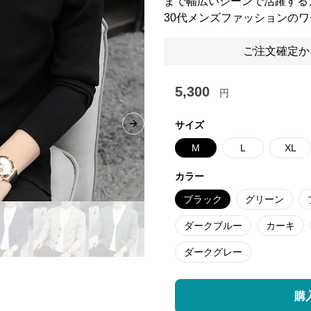
まで幅広いシーンで活躍する
30代メンズファッションの
ご注文確定か
5,300
円
サイズ
Next slide
M
L
XL
カラー
ブラック
グリーン
ダークブルー
カーキ
ダークグレー
購