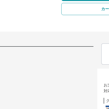
カー
お
対