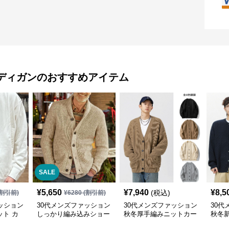
ディガン
のおすすめアイテム
SALE
¥
5,650
¥
7,940
¥
8,5
(税込)
割引前)
¥
6280
(割引前)
ッション
30代メンズファッション
30代メンズファッション
30代
ト カ
しっかり編み込みショー
秋冬厚手編みニットカー
秋冬
ルカーディガン
ディガン
ーデ