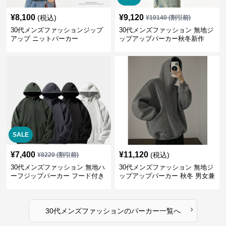
¥
8,100
¥
9,120
(税込)
¥
10140
(割引前)
30代メンズファッションジップ
30代メンズファッション 無地ジ
アップ ニットパーカー
ップアップパーカー秋冬新作
SALE
¥
7,400
¥
11,120
(税込)
¥
8220
(割引前)
30代メンズファッション 無地ハ
30代メンズファッション 無地ジ
ーフジップパーカー フード付き
ップアップパーカー 秋冬 男女兼
裏起毛
用
›
30代メンズファッション
の
パーカー
一覧へ