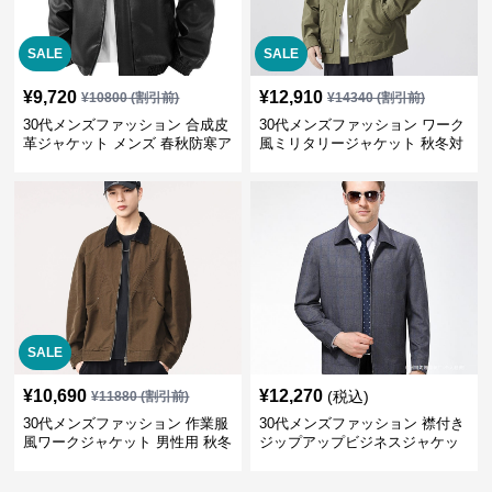
SALE
SALE
¥
9,720
¥
12,910
¥
10800
(割引前)
¥
14340
(割引前)
30代メンズファッション 合成皮
30代メンズファッション ワーク
革ジャケット メンズ 春秋防寒ア
風ミリタリージャケット 秋冬対
ウター 全2色
応 大人カジュアル
SALE
¥
10,690
¥
12,270
(税込)
¥
11880
(割引前)
30代メンズファッション 作業服
30代メンズファッション 襟付き
風ワークジャケット 男性用 秋冬
ジップアップビジネスジャケッ
ブラウン
ト