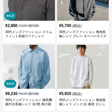
SALE
¥
2,880
¥
5,700
(税込)
¥
3200
(割引前)
30代メンズファッション スリム
30代メンズファッション 無地長
フィット長袖ワークシャツ
袖シャツ グレー オーバーサイズ
春秋新作
SALE
¥
8,230
¥
5,920
(税込)
¥
9140
(割引前)
30代メンズファッション 速乾機
30代メンズファッション 無地長
能付き長袖シャツ 全3色 秋の新
袖シャツ メンズ 白 春秋 カジュ
作
アル 2025新作