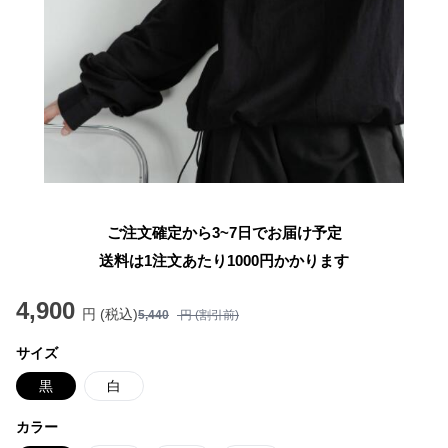
ご注文確定から3~7日でお届け予定
送料は1注文あたり
1000
円かかります
4,900
円 (税込)
5,440
円 (割引前)
サイズ
黒
白
カラー