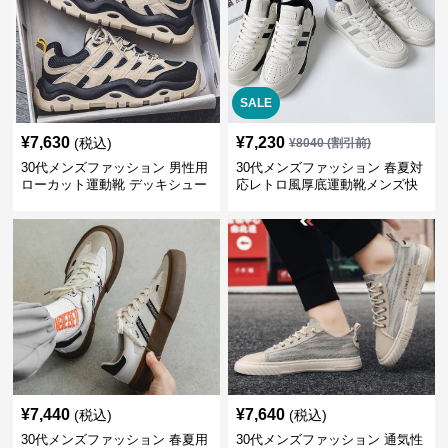
SALE
¥
7,630
¥
7,230
(税込)
¥
8040
(割引前)
30代メンズファッション 男性用
30代メンズファッション 春夏対
ローカット運動靴 デッキシュー
応レトロ風厚底運動靴メンズ快
ズ風スニーカー
適お出かけ靴
¥
7,440
¥
7,640
(税込)
(税込)
30代メンズファッション 春夏用
30代メンズファッション 通気性