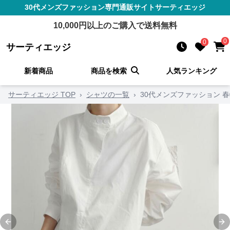
30代メンズファッション
専門通販サイト
サーティエッジ
10,000
円以上のご購入で送料無料
0
0
サーティエッジ
新着商品
商品を検索
人気ランキング
サーティエッジ TOP
›
シャツの一覧
›
30代メンズファッション 
Previous slide
Ne