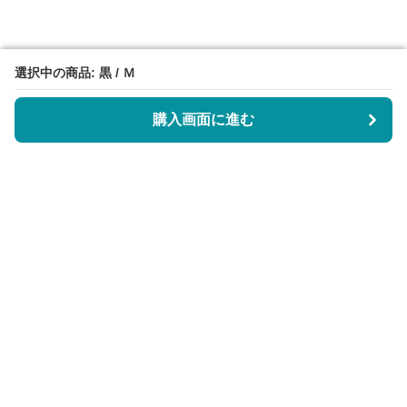
選択中の商品: 黒 / Ｍ
選択中の商品: 黒 / Ｍ
購入画面に進む
購入画面に進む
サーティエッジ
について
会社概要