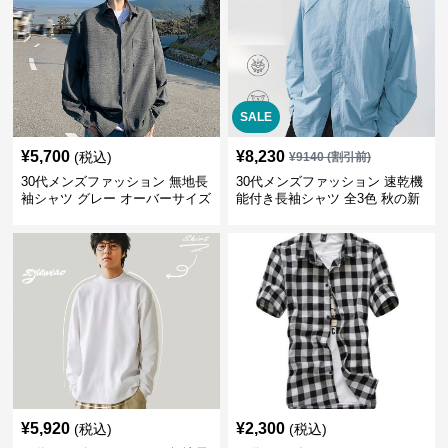
SALE
¥
5,700
¥
8,230
(税込)
¥
9140
(割引前)
30代メンズファッション 無地長
30代メンズファッション 速乾機
袖シャツ グレー オーバーサイズ
能付き長袖シャツ 全3色 秋の新
春秋新作
作
¥
5,920
¥
2,300
(税込)
(税込)