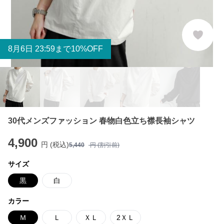
8
月
6
日 23:59まで10%OFF
30代メンズファッション 春物白色立ち襟長袖シャツ
4,900
円 (税込)
5,440
円 (割引前)
サイズ
黒
白
カラー
Ｍ
Ｌ
ＸＬ
2ＸＬ