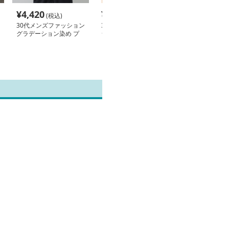
¥
4,420
¥
7,780
¥
3,460
(税込)
(税込)
(税込
30代メンズファッション
30代メンズファッション
30代メンズフ
グラデーション染め プ
シンプルベーシックスウ
トップス 涼や
ルオーバーパーカー
ェット
ち襟シャツ